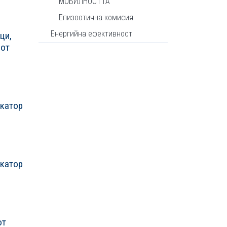
МОБИЛНОСТТА
Епизоотична комисия
Енергийна ефективност
ци,
 от
икатор
икатор
от