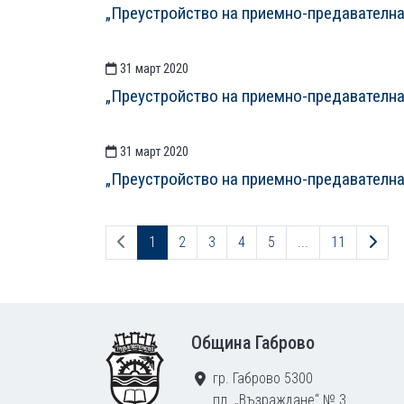
„Преустройство на приемно-предавателн
31 март 2020
„Преустройство на приемно-предавателн
31 март 2020
„Преустройство на приемно-предавателн
Предходна страница
Сле
1
2
3
4
5
...
11
Footer
Община Габрово
гр. Габрово 5300
пл. „Възраждане“ № 3