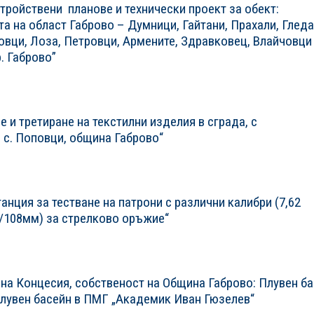
тройствени планове и технически проект за обект:
а на област Габрово – Думници, Гайтани, Прахали, Гледа
овци, Лоза, Петровци, Армените, Здравковец, Влайчовци
. Габрово”
 и третиране на текстилни изделия в сграда, с
с. Поповци, община Габрово“
нция за тестване на патрони с различни калибри (7,62
9/108мм) за стрелково оръжие“
на Концесия, собственост на Община Габрово: Плувен ба
плувен басейн в ПМГ „Академик Иван Гюзелев“