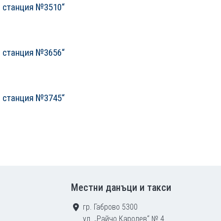
а станция №3510“
а станция №3656“
а станция №3745“
дваща страница
Местни данъци и такси
гр. Габрово 5300
ул. „Райчо Каролев“ № 4