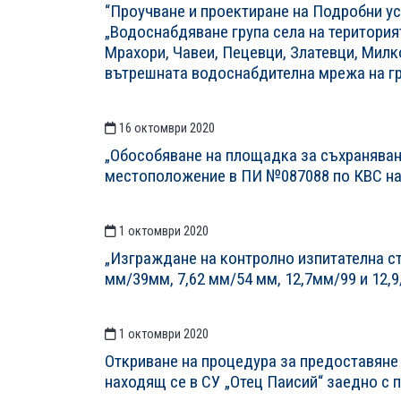
“Проучване и проектиране на Подробни ус
„Водоснабдяване група села на територият
Мрахори, Чавеи, Пецевци, Златевци, Милк
вътрешната водоснабдителна мрежа на гр
16 октомври 2020
„Обособяване на площадка за съхраняване
местоположение в ПИ №087088 по КВС на 
1 октомври 2020
„Изграждане на контролно изпитателна ста
мм/39мм, 7,62 мм/54 мм, 12,7мм/99 и 12,
1 октомври 2020
Откриване на процедура за предоставяне 
находящ се в СУ „Отец Паисий“ заедно с 