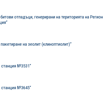
битови отпадъци, генерирани на територията на Регион
ция“
 пакетиране на зеолит (клиноптиолит)“
а станция №3531“
а станция №3645“