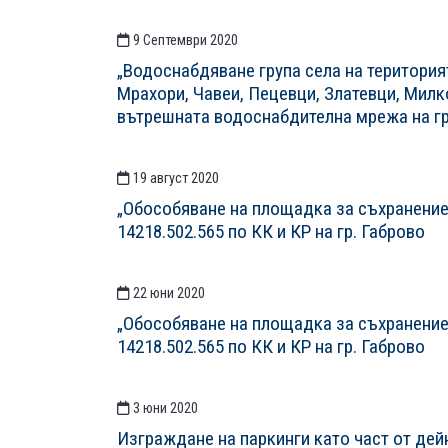
9 Септември 2020
„Водоснабдяване група села на територият
Мрахори, Чавеи, Пецевци, Златевци, Милк
вътрешната водоснабдителна мрежа на гр
19 август 2020
„Обособяване на площадка за съхранение
14218.502.565 по КК и КР на гр. Габрово
22 юни 2020
„Обособяване на площадка за съхранение
14218.502.565 по КК и КР на гр. Габрово
3 юни 2020
Изграждане на паркинги като част от дей