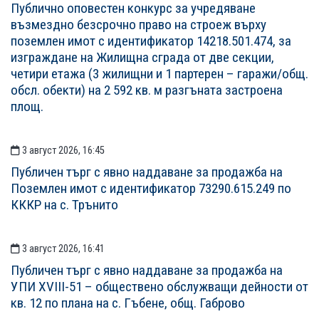
Публично оповестен конкурс за учредяване
възмездно безсрочно право на строеж върху
поземлен имот с идентификатор 14218.501.474, за
изграждане на Жилищна сграда от две секции,
четири етажа (3 жилищни и 1 партерен – гаражи/общ.
обсл. обекти) на 2 592 кв. м разгъната застроена
площ.
3 август 2026, 16:45
Публичен търг с явно наддаване за продажба на
Поземлен имот с идентификатор 73290.615.249 по
КККР на с. Трънито
3 август 2026, 16:41
Публичен търг с явно наддаване за продажба на
УПИ XVIII-51 – обществено обслужващи дейности от
кв. 12 по плана на с. Гъбене, общ. Габрово