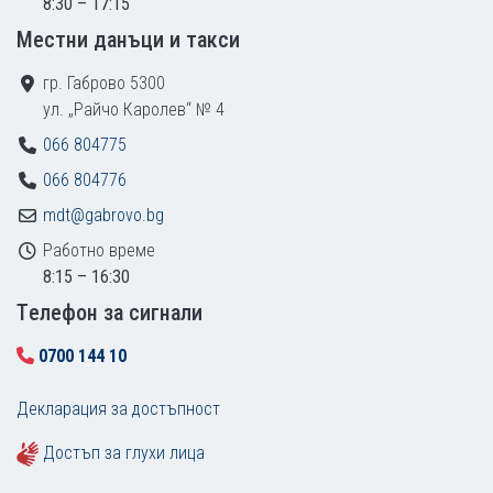
8:30 – 17:15
Местни данъци и такси
гр. Габрово 5300
ул. „Райчо Каролев“ № 4
066 804775
066 804776
mdt@gabrovo.bg
Работно време
8:15 – 16:30
Tелефон за сигнали
0700 144 10
Декларация за достъпност
Достъп за глухи лица