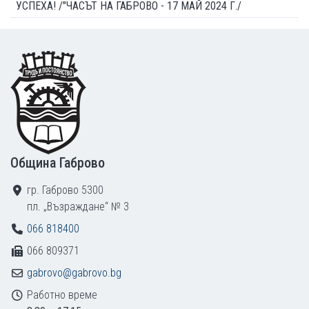
УСПЕХА! /"ЧАСЪТ НА ГАБРОВО - 17 МАЙ 2024 Г./
Footer
Община Габрово
гр. Габрово 5300
пл. „Възраждане“ № 3
066 818400
066 809371
gabrovo@gabrovo.bg
Работно време