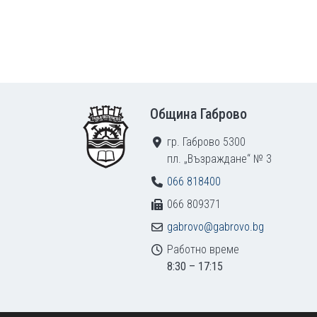
Footer
Община Габрово
гр. Габрово 5300
пл. „Възраждане“ № 3
066 818400
066 809371
gabrovo@gabrovo.bg
Работно време
8:30 – 17:15