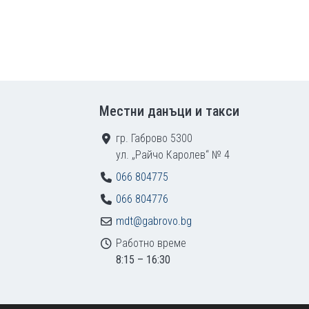
Местни данъци и такси
гр. Габрово 5300
ул. „Райчо Каролев“ № 4
066 804775
066 804776
mdt@gabrovo.bg
Работно време
8:15 – 16:30