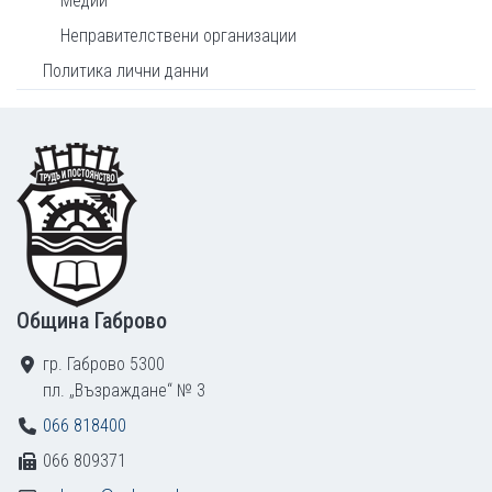
Медии
Неправителствени организации
Политика лични данни
Footer
Община Габрово
гр. Габрово 5300
пл. „Възраждане“ № 3
066 818400
066 809371