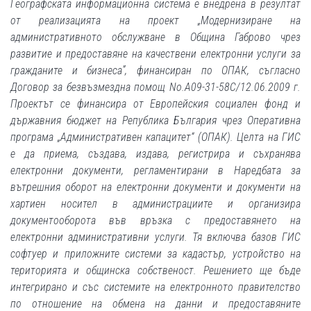
Географската информационна система е внедрена в резултат
от реализацията на проект „Модернизиране на
административното обслужване в Община Габрово чрез
развитие и предоставяне на качествени електронни услуги за
гражданите и бизнеса”, финансиран по ОПАК, съгласно
Договор за безвъзмездна помощ No.A09-31-58C/12.06.2009 г.
Проектът се финансира от Европейския социален фонд и
държавния бюджет на Република България чрез Оперативна
програма „Административен капацитет“ (ОПАК). Целта на ГИС
е да приема, създава, издава, регистрира и съхранява
електронни документи, регламентирани в Наредбата за
вътрешния оборот на електронни документи и документи на
хартиен носител в администрациите и организира
документооборота във връзка с предоставянето на
електронни административни услуги. Тя включва базов ГИС
софтуер и приложните системи за кадастър, устройство на
територията и общинска собственост. Решението ще бъде
интегрирано и със системите на електронното правителство
по отношение на обмена на данни и предоставяните