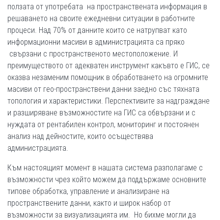
ползата от употребата на пространствената информация в
решаването на своите ежедневни ситуации в работните
процеси. Над 70% от данните които се натрупват като
информационни масиви в администрацията са пряко
свързани с пространственото местоположение. И
преимуществото от адекватен инструмент какъвто е ГИС, се
оказва незаменим помощник в обработването на огромните
масиви от гео-пространствени данни заедно със тяхната
топология и характеристики. Перспективите за надграждане
и разширяване възможностите на ГИС са обвързани и с
нуждата от рентабилен контрол, мониторинг и постоянен
анализ над дейностите, които осъществява
администрацията.
Към настоящият момент в нашата система разполагаме с
възможности чрез който можем да поддържаме основните
типове обработка, управление и анализиране на
пространствените данни, както и широк набор от
възможности за визуализацията им. Но бихме могли да