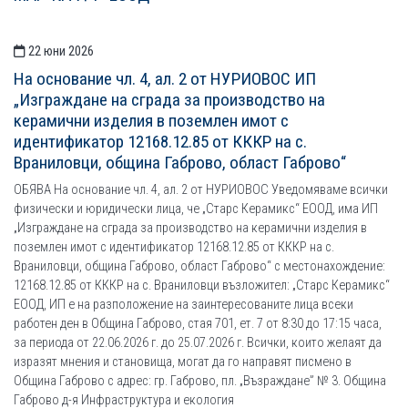
22 юни 2026
На основание чл. 4, ал. 2 от НУРИОВОС ИП
„Изграждане на сграда за производство на
керамични изделия в поземлен имот с
идентификатор 12168.12.85 от КККР на с.
Враниловци, община Габрово, област Габрово“
ОБЯВА На основание чл. 4, ал. 2 от НУРИОВОС Уведомяваме всички
физически и юридически лица, че „Старс Керамикс“ ЕООД, има ИП
„Изграждане на сграда за производство на керамични изделия в
поземлен имот с идентификатор 12168.12.85 от КККР на с.
Враниловци, община Габрово, област Габрово“ с местонахождение:
12168.12.85 от КККР на с. Враниловци възложител: „Старс Керамикс“
ЕООД, ИП е на разположение на заинтересованите лица всеки
работен ден в Община Габрово, стая 701, ет. 7 от 8:30 до 17:15 часа,
за периода от 22.06.2026 г. до 25.07.2026 г. Всички, които желаят да
изразят мнения и становища, могат да го направят писмено в
Община Габрово с адрес: гр. Габрово, пл. „Възраждане” № 3. Община
Габрово д-я Инфраструктура и екология