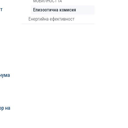
МОБИЛНОСТТА
ст
Епизоотична комисия
Енергийна ефективност
 чума
ор на