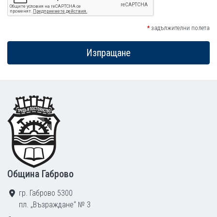
*
задължителни полета
Изпращане
Footer
Община Габрово
гр. Габрово 5300
пл. „Възраждане“ № 3