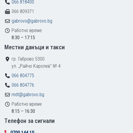
066 818400
066 809371
gabrovo@gabrovo.bg
Работно време
8:30 – 17:15
Местни данъци и такси
гр. Габрово 5300
ул. „Райчо Каролев“ № 4
066 804775
066 804776
mdt@gabrovo.bg
Работно време
8:15 – 16:30
Tелефон за сигнали
0700 144 10