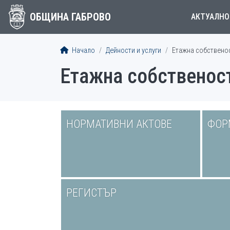
ОБЩИНА ГАБРОВО
АКТУАЛНО
Начало
Дейности и услуги
Етажна собствено
Етажна собственос
НОРМАТИВНИ АКТОВЕ
ФОР
РЕГИСТЪР