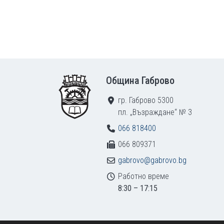
Footer
Община Габрово
гр. Габрово 5300
пл. „Възраждане“ № 3
066 818400
066 809371
gabrovo@gabrovo.bg
Работно време
8:30 – 17:15