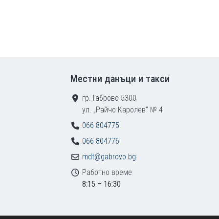
Местни данъци и такси
гр. Габрово 5300
ул. „Райчо Каролев“ № 4
066 804775
066 804776
mdt@gabrovo.bg
Работно време
8:15 – 16:30