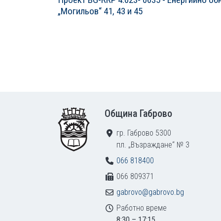
„Могильов“ 41, 43 и 45
Footer
Община Габрово
гр. Габрово 5300
пл. „Възраждане“ № 3
066 818400
066 809371
gabrovo@gabrovo.bg
Работно време
8:30 – 17:15