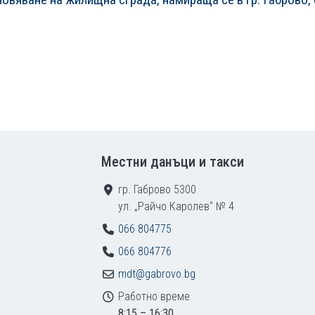
Местни данъци и такси
гр. Габрово 5300
ул. „Райчо Каролев“ № 4
066 804775
066 804776
mdt@gabrovo.bg
Работно време
8:15 – 16:30