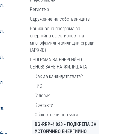
л.
Регистър
Сдружение на собствениците
Национална програма за
л.
енергийна ефективност на
многофамилни жилищни сгради
(АРХИВ)
л.
ПРОГРАМА ЗА ЕНЕРГИЙНО
ОБНОВЯВАНЕ НА ЖИЛИЩАТА
Как да кандидатствате?
л.
ГИС
Галерия
Контакти
л.
Обществени поръчки
BG-RRP-4.023 - ПОДКРЕПА ЗА
УСТОЙЧИВО ЕНЕРГИЙНО
бул.