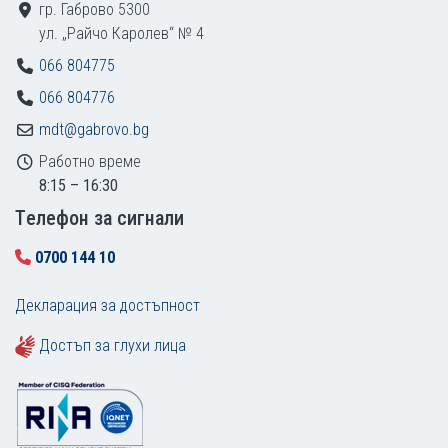
гр. Габрово 5300
ул. „Райчо Каролев“ № 4
066 804775
066 804776
mdt@gabrovo.bg
Работно време
8:15 – 16:30
Tелефон за сигнали
0700 144 10
Декларация за достъпност
Достъп за глухи лица