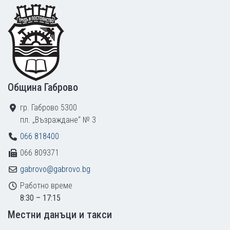
Footer
Община Габрово
гр. Габрово 5300
пл. „Възраждане“ № 3
066 818400
066 809371
gabrovo@gabrovo.bg
Работно време
8:30 – 17:15
Местни данъци и такси