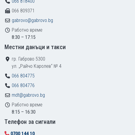
066 818400
066 809371
gabrovo@gabrovo.bg
Работно време
8:30 – 17:15
Местни данъци и такси
гр. Габрово 5300
ул. „Райчо Каролев“ № 4
066 804775
066 804776
mdt@gabrovo.bg
Работно време
8:15 – 16:30
Tелефон за сигнали
0700 144 10