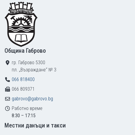
Footer
Община Габрово
гр. Габрово 5300
пл. „Възраждане“ № 3
066 818400
066 809371
gabrovo@gabrovo.bg
Работно време
8:30 – 17:15
Местни данъци и такси