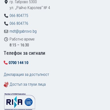
гр. Габрово 5300
ул. „Райчо Каролев“ № 4
066 804775
066 804776
mdt@gabrovo.bg
Работно време
8:15 – 16:30
Tелефон за сигнали
0700 144 10
Декларация за достъпност
Достъп за глухи лица