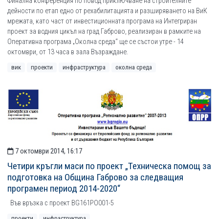
Финална конференция по повод приключване на строителните
дейности по етап едно от рехабилитацията и разширяването на ВиК
мрежата, като част от инвестиционната програма на Интегриран
проект за водния цикъл на град Габрово, реализиран в рамките на
Оперативна програма „Околна среда“ ще се състои утре - 14
октомври, от 13 часа в зала Възраждане.
вик
проекти
инфраструктура
околна среда
7 октомври 2014, 16:17
Четири кръгли маси по проект „Техническа помощ за
подготовка на Община Габрово за следващия
програмен период 2014-2020“
Във връзка с проект BG161PO001-5
проекти
инфраструктура