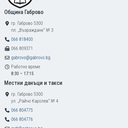
Община Габрово
гр. Габрово 5300
пл. „Възраждане“ № 3
066 818400
066 809371
gabrovo@gabrovo.bg
Работно време
8:30 – 17:15
Местни данъци и такси
гр. Габрово 5300
ул. „Райчо Каролев“ № 4
066 804775
066 804776