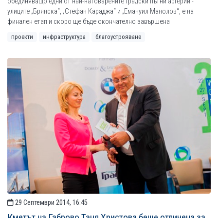
обединяващо едни от най-натоварените градски пътни артерии -
улиците „Брянска“, „Стефан Караджа“ и „Емануил Манолов“, е на
финален етап и скоро ще бъде окончателно завършена
проекти
инфраструктура
благоустрояване
29 Септември 2014, 16:45
Кметът на Габрово Таня Христова беше отличена за