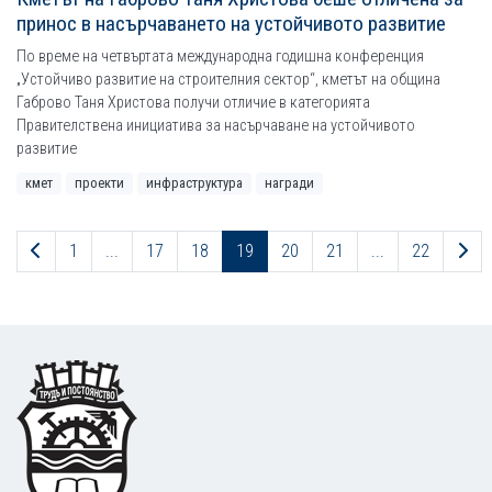
принос в насърчаването на устойчивото развитие
По време на четвъртата международна годишна конференция
„Устойчиво развитие на строителния сектор“, кметът на община
Габрово Таня Христова получи отличие в категорията
Правителствена инициатива за насърчаване на устойчивото
развитие
кмет
проекти
инфраструктура
награди
Предходна страница
Сл
1
...
17
18
19
20
21
...
22
Footer