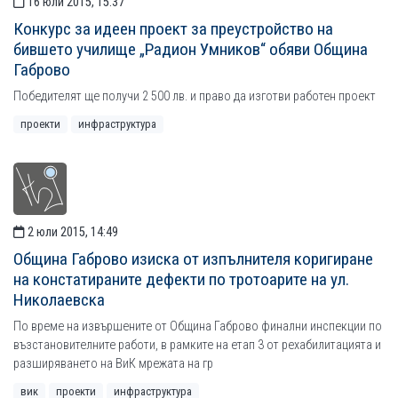
16 юли 2015, 15:37
Конкурс за идеен проект за преустройство на
бившето училище „Радион Умников“ обяви Община
Габрово
Победителят ще получи 2 500 лв. и право да изготви работен проект
проекти
инфраструктура
2 юли 2015, 14:49
Община Габрово изиска от изпълнителя коригиране
на констатираните дефекти по тротоарите на ул.
Николаевска
По време на извършените от Община Габрово финални инспекции по
възстановителните работи, в рамките на етап 3 от рехабилитацията и
разширяването на ВиК мрежата на гр
вик
проекти
инфраструктура