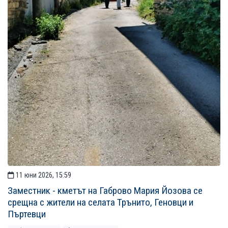
11 юни 2026, 15:59
Заместник - кметът на Габрово Мария Йозова се
срещна с жители на селата Трънито, Геновци и
Пъртевци