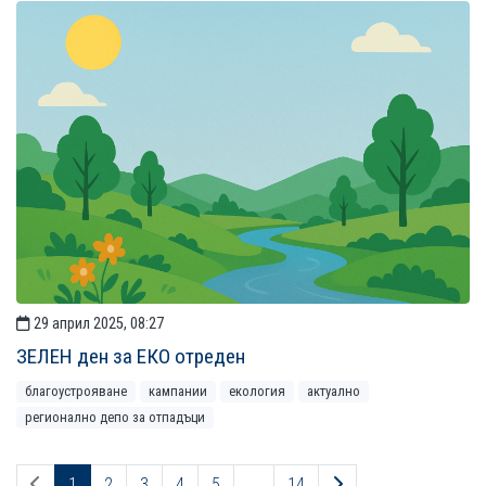
29 април 2025, 08:27
ЗЕЛЕН ден за ЕКО отреден
благоустрояване
кампании
екология
актуално
регионално депо за отпадъци
Предходна страница
Следваща страниц
1
2
3
4
5
...
14