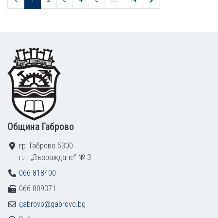
Footer
Община Габрово
гр. Габрово 5300
пл. „Възраждане“ № 3
066 818400
066 809371
gabrovo@gabrovo.bg