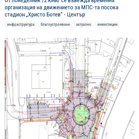
От понеделник /2 юни/ се въвежда временна
организация на движението за МПС-та посока
стадион „Христо Ботев“ - Център
инфраструктура
благоустрояване
актуално
инвестиции