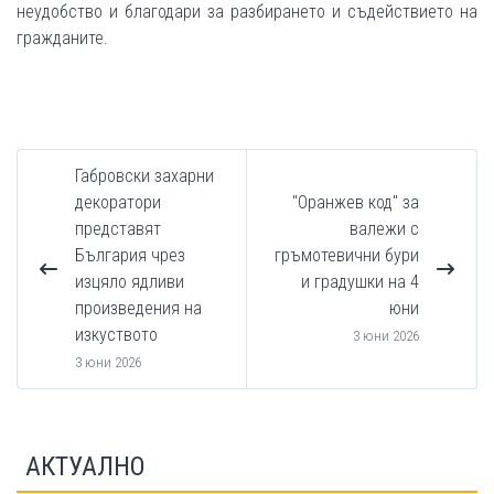
неудобство и благодари за разбирането и съдействието на
гражданите.
Габровски захарни
декоратори
"Оранжев код" за
представят
валежи с
България чрез
гръмотевични бури
изцяло ядливи
и градушки на 4
произведения на
юни
изкуството
3 юни 2026
3 юни 2026
АКТУАЛНО