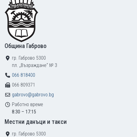
Footer
Община Габрово
гр. Габрово 5300
пл. „Възраждане“ № 3
066 818400
066 809371
gabrovo@gabrovo.bg
Работно време
8:30 – 17:15
Местни данъци и такси
гр. Габрово 5300