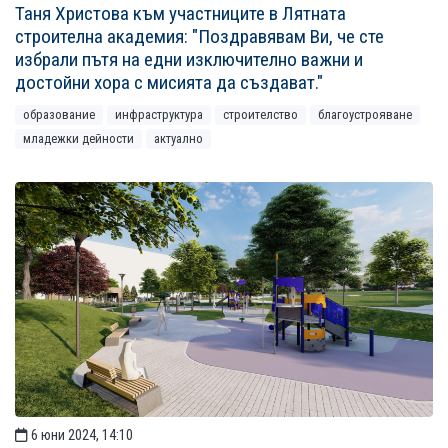
Таня Христова към участниците в Лятната
строителна академия: "Поздравявам Ви, че сте
избрали пътя на едни изключително важни и
достойни хора с мисията да създават."
образование
инфраструктура
строителство
благоустрояване
младежки дейности
актуално
6 юни 2024, 14:10