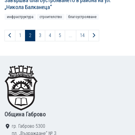
Завършва благоустрояването в района на ул.
„Никола Балканеца“
инфраструктура
строителство
благоустрояване
Предходна страница
Следваща страниц
1
2
3
4
5
...
14
Footer
Община Габрово
гр. Габрово 5300
пл. „Възраждане“ № 3