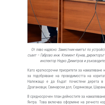
От ляво надясно: Заместник-кметът по устройс
съвет – Габрово инж. Климент Кунев, директорът 
инспектор Недко Димитров и ръководите
Като краткосрочни приоритети за намаляване н
за подобряване на проводимостта на корита
Належащо е да бъдат почистени дерета в с
Драгановци, Свинарски дол, Седянковци, Шарани
В средносрочен план дейностите за намаляване
Янтра. Това включва оформяне на речното кор