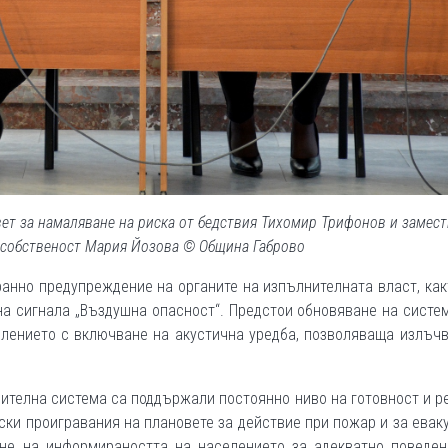
вет за намаляване на риска от бедствия Тихомир Трифонов и замест
 собственост Мария Йозова © Община Габрово
анно предупреждение на органите на изпълнителната власт, как
а сигнала „Въздушна опасност“. Предстои обновяване на систе
лението с включване на акустична уредба, позволяваща излъч
сителна система са поддържали постоянно ниво на готовност и р
ски проигравания на плановете за действие при пожар и за евак
ане на информираността на населението за адекватно поведен