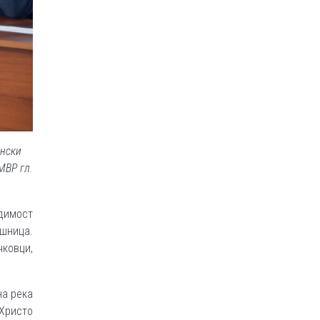
ински
МВР гл.
одимост
шница.
ковци,
на река
„Христо