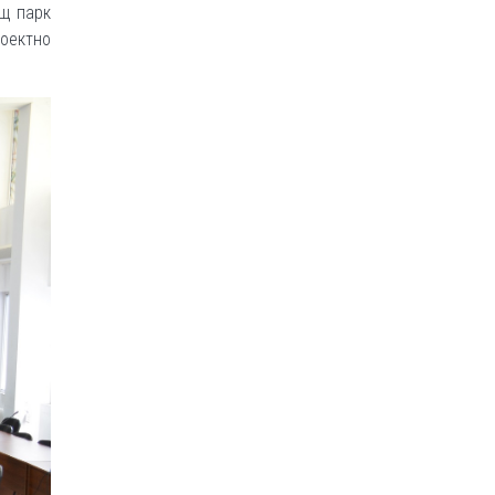
ащ парк
оектно