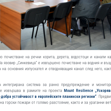
о почистване на речни корита, дерета, водостоци и канали ка
. На язовир „Синкевица“ е извършено почистване на водния и въ
а на основния изпускател и отводняващия канал след него, как
а интегрирана система за ранно предупреждение и монитор
 се извършва в рамките на проекта
Mount Resilience „Ускоря
добра устойчивост в европейските планински региони“
. Предв
на горски пожари от голямо разстояние, както и за ураганни ве