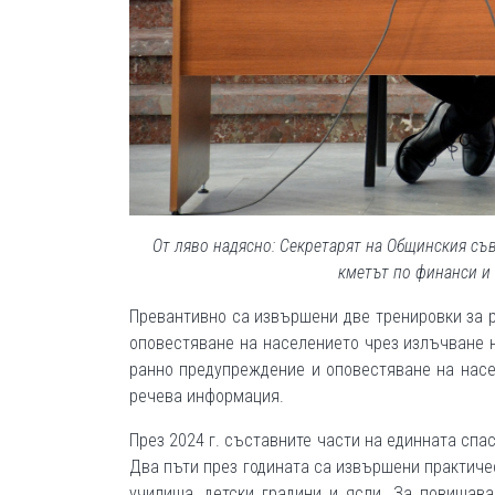
От ляво надясно: Секретарят на Общинския съ
кметът по финанси и
Превантивно са извършени две тренировки за р
оповестяване на населението чрез излъчване н
ранно предупреждение и оповестяване на насе
речева информация.
През 2024 г. съставните части на единната спа
Два пъти през годината са извършени практиче
училища, детски градини и ясли. За повишав