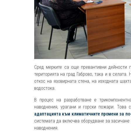
Сред мерките са още превантивни дейности п
територията на град Габрово, така и в селата
откос на язовирната стена, на изходната шахт
водостока.
В процес на разработване е трикомпонентн
наводнения, урагани и горски пожари. Това
адаптацията към климатичните промени за по-
системата да включва оборудване за засичане 
наводнения.