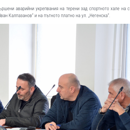
ършени аварийни укрепвания на терени зад спортното хале на 
„Иван Калпазанов“ и на пътното платно на ул. „Негенска“.