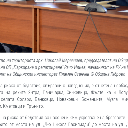
тво на територията арх. Николай Меразчиев, председателят на Общ
на ОП „Паркиране и репатриране“ Рачо Илиев, началникът на РУ на 
лят на Общинския инспекторат Пламен Станчев © Община Габрово
а риска от бедствия, свързани с наводнения, е отчетена необх
та на реките Янтра, Паничарка, Синкевица, Жълтешка и Лопу
елата Солари, Банковци, Новаковци, Боженците, Музга, Мич
, Кметовци и Трънито.
 на риска от бедствия са насочени към укрепване на бреговете 
ито от моста на ул. „Д-р Никола Василиади“ до моста на ул. 