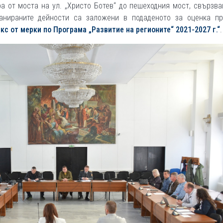
ра от моста на ул. „Христо Ботев“ до пешеходния мост, свързв
ланираните дейности са заложени в подаденото за оценка пр
с от мерки по Програма „Развитие на регионите“ 2021-2027 г.“
.