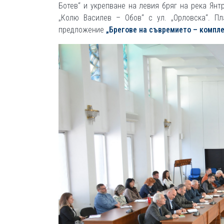
Ботев“ и укрепване на левия бряг на река Янт
„Колю Василев – Обов“ с ул. „Орловска“. П
предложение
„Брегове на съвремието – комплек