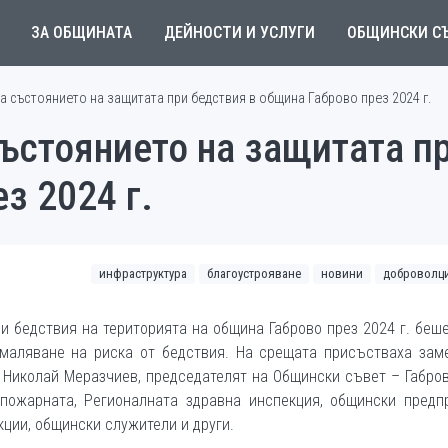
ЗА ОБЩИНАТА
ДЕЙНОСТИ И УСЛУГИ
ОБЩИНСКИ С
а състоянието на защитата при бедствия в община Габрово през 2024 г.
ъстоянието на защитата п
з 2024 г.
инфраструктура
благоустрояване
новини
доброволци
и бедствия на територията на община Габрово през 2024 г. беш
маляване на риска от бедствия. На срещата присъстваха заме
 Николай Меразчиев, председателят на Общински съвет – Габро
 пожарната, Регионалната здравна инспекция, общински предпр
ции, общински служители и други.