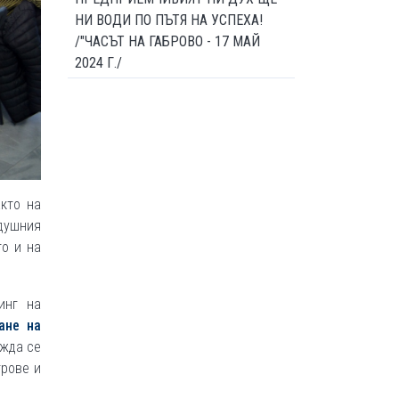
НИ ВОДИ ПО ПЪТЯ НА УСПЕХА!
/"ЧАСЪТ НА ГАБРОВО - 17 МАЙ
2024 Г./
кто на
здушния
то и на
инг на
ване на
ижда се
трове и