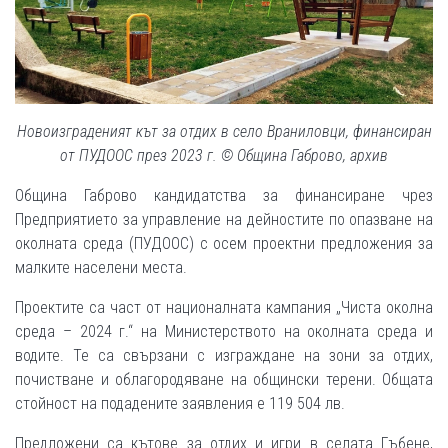
Новоизграденият кът за отдих в село Враниловци, финансиран
от ПУДООС през 2023 г.
© Община Габрово, архив
Община Габрово кандидатства за финансиране чрез
Предприятието за управление на дейностите по опазване на
околната среда (ПУДООС) с осем проектни предложения за
малките населени места.
Проектите са част от националната кампания „Чиста околна
среда – 2024 г.“ на Министерството на околната среда и
водите. Те са свързани с изграждане на зони за отдих,
почистване и облагородяване на общински терени. Общата
стойност на подадените заявления е 119 504 лв.
Предложени са кътове за отдих и игри в селата Гъбене,