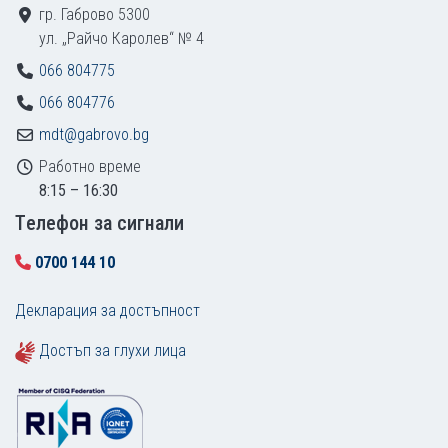
гр. Габрово 5300
ул. „Райчо Каролев“ № 4
066 804775
066 804776
mdt@gabrovo.bg
Работно време
8:15 – 16:30
Tелефон за сигнали
0700 144 10
Декларация за достъпност
Достъп за глухи лица