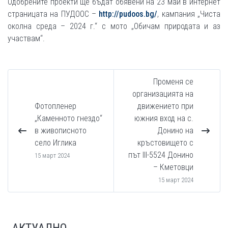
Одобрените проекти ще бъдат обявени на 23 май в интернет
страницата на ПУДООС –
http://pudoos.bg/
, кампания „Чиста
околна среда – 2024 г.“ с мото „Обичам природата и аз
участвам“.
Променя се
организацията на
Фотопленер
движението при
„Каменното гнездо“
южния вход на с.
в живописното
Донино на
село Иглика
кръстовището с
път III-5524 Донино
15 март 2024
– Кметовци
15 март 2024