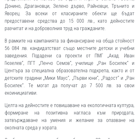
Донино, Драгановци, Зелено дърво, Райновци, Трънито и
Яворец. За всеки от класираните обекти ще бъдат
предоставени средства до 15 000 лв., като дейностите
разчитат и на доброволния труд на гражданите.
В рамките на кампанията за финансиране на обща стойност
56 084 лв. кандидатстват също местните детски и учебни
заведения. Подадени са проекти от ПМГ „Акад. Иван
Гюзелев“, ПГТ „Пенчо Семов“, училище „Ран Босилек“ и
Центъра за специална образователна подкрепа, както и от
детските градини „Мики Маус“, „Първи юни“, „Радост“ и „Ран
Босилек“. Те могат да получат до 7 500 лв. за свои
екоинициативи.
Целта на дейностите е повишаване на екологичната култура,
формиране на позитивна нагласа към природата,
затвърждаване на умения и желание за опазване на
околната среда у хората.