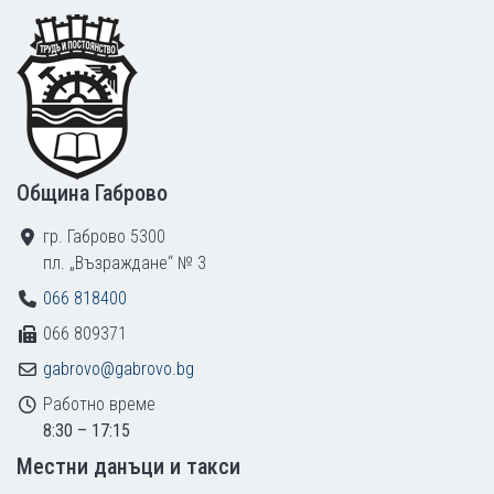
Footer
Община Габрово
гр. Габрово 5300
пл. „Възраждане“ № 3
066 818400
066 809371
gabrovo@gabrovo.bg
Работно време
8:30 – 17:15
Местни данъци и такси