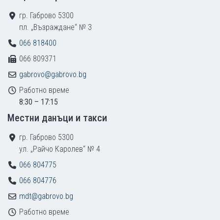
гр. Габрово 5300
пл. „Възраждане“ № 3
066 818400
066 809371
gabrovo@gabrovo.bg
Работно време
8:30 – 17:15
Местни данъци и такси
гр. Габрово 5300
ул. „Райчо Каролев“ № 4
066 804775
066 804776
mdt@gabrovo.bg
Работно време