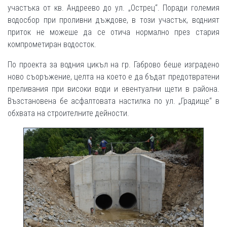
участъка от кв. Андреево до ул. „Острец“. Поради големия
водосбор при проливни дъждове, в този участък, водният
приток не можеше да се отича нормално през стария
компрометиран водосток.
По проекта за водния цикъл на гр. Габрово беше изградено
ново съоръжение, целта на което е да бъдат предотвратени
преливания при високи води и евентуални щети в района.
Възстановена бе асфалтовата настилка по ул. „Градище“ в
обхвата на строителните дейности.