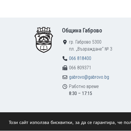
Footer
Община Габрово
гр. Габрово 5300
пл. „Възраждане“ № 3
066 818400
066 809371
gabrovo@gabrovo.bg
Работно време
8:30 – 17:15
Този сайт използва бисквитки, за да се гарантира, че 
© 2009–2026 Община Габрово. Всички права зап