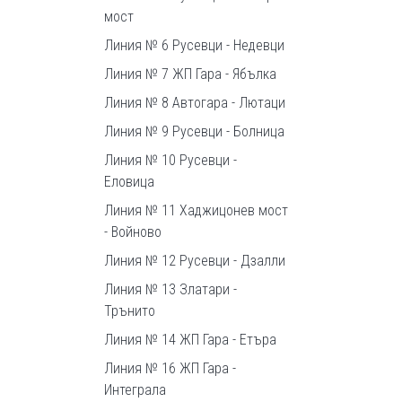
мост
Линия № 6 Русевци - Недевци
Линия № 7 ЖП Гара - Ябълка
Линия № 8 Автогара - Лютаци
Линия № 9 Русевци - Болница
Линия № 10 Русевци -
Еловица
Линия № 11 Хаджицонев мост
- Войново
Линия № 12 Русевци - Дзалли
Линия № 13 Златари -
Трънито
Линия № 14 ЖП Гара - Етъра
Линия № 16 ЖП Гара -
Интеграла