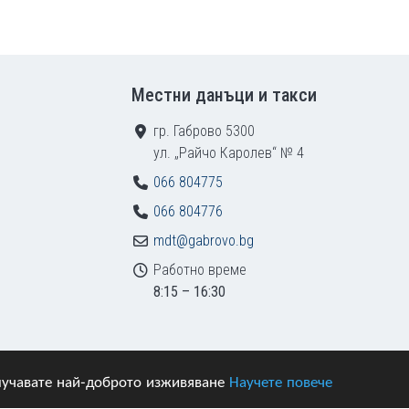
Местни данъци и такси
гр. Габрово 5300
ул. „Райчо Каролев“ № 4
066 804775
066 804776
mdt@gabrovo.bg
Работно време
8:15 – 16:30
получавате най-доброто изживяване
Научете повече
азени.