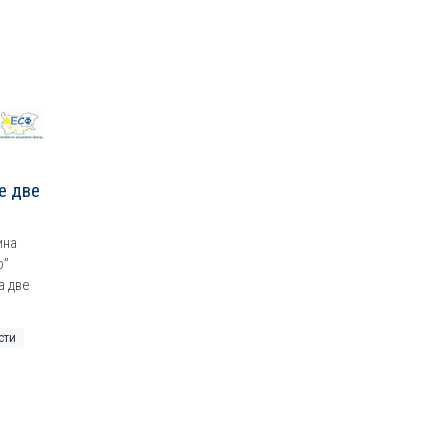
е две
ина
о”
а две
сти