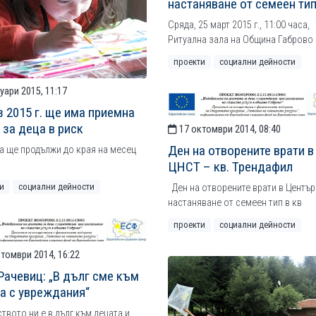
настаняване от семеен ти
Сряда, 25 март 2015 г., 11:00 часа,
Ритуална зала на Община Габрово
проекти
социални дейности
уари 2015, 11:17
з 2015 г. ще има приемна
 за деца в риск
17 октомври 2014, 08:40
Ден на отворените врати в
а ще продължи до края на месец
ЦНСТ – кв. Трендафил
и
социални дейности
Ден на отворените врати в Център
настаняване от семеен тип в кв
проекти
социални дейности
томври 2014, 16:22
Рачевиц: „В дълг сме към
а с увреждания“
вото ни е в дълг към децата и