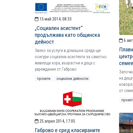
15 май 2014, 08:33
„Социален асистент“
продължава като общинска
6 авг
дейност
Плавн
Звено за услуги в домашна среда ще
центр
осигури социални асистенти за самотно
семее
живеещи хора, възрастни и деца с
увреждания от Габрово
Започва
на деца
проекти
социални дейности
новораз
от семе
проект
25 април 2014, 17:05
Габрово е сред класираните