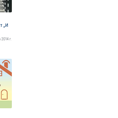
т „И
 2014 г.