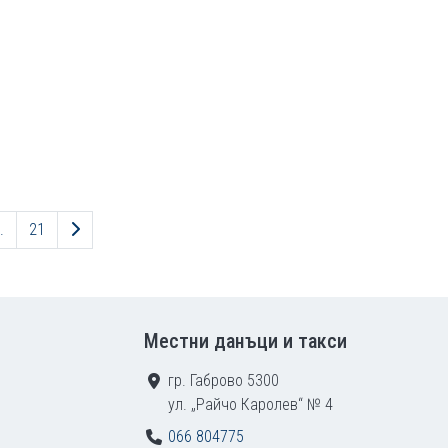
Следваща страница
.
21
Местни данъци и такси
гр. Габрово 5300
ул. „Райчо Каролев“ № 4
066 804775