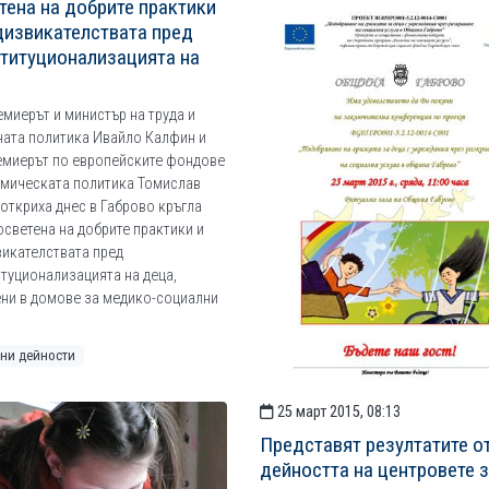
тена на добрите практики
дизвикателствата пред
титуционализацията на
миерът и министър на труда и
ната политика Ивайло Калфин и
емиерът по европейските фондове
омическата политика Томислав
откриха днес в Габрово кръгла
осветена на добрите практики и
икателствата пред
туционализацията на деца,
ни в домове за медико-социални
ни дейности
25 март 2015, 08:13
Представят резултатите о
дейността на центровете 