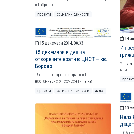
в Габрово
проекти
социални дейности
14 ян
15 декември 2014, 08:33
И пре
15 декември е ден на
грижа
отворените врати в ЦНСТ – кв.
Услугат
Борово
май
Ден на отворените врати в Центъра за
проект
настаняване от семеен тип в кв
проекти
социални дейности
аалст
10 ок
Нела 
децат
„Общест