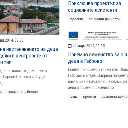
Приключва проектът за
социалните асистенти
проекти
социални дейности
ил 2014, 08:53
29 март 2014, 11:13
на настаняването на деца
Приемно семейство за ощ
дежи в центровете от
деца в Габрово
н тип
Екипът по приемна грижа към Общ
 десет идват от домовете в
Габрово и отдел „Закрила на детет
, Горски Сеновец и Студен
настаниха в началото на седмицат
ец
деца в приемно семейство
и
социални дейности
деца
проекти
социални дейно