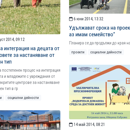
6 юни 2014, 13:32
Удължават срока на проек
аз имам семейство“
уст 2014, 09:12
Планира се да продължи до края на
а интеграция на децата от
проекти
социални дейности
овете за настаняване от
н тип
 постепенен процес на интеграция
та и младежите с увреждания от
критите центрове за настаняване
ен тип в гр
и
социални дейности
14 май 2014, 08:21