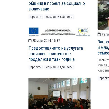
общини в проект за социално
включване
проекти
социални дейности
9 апр
28 март 2014, 15:37
Започ
и мла
Предоставянето на услугата
семее
социален асистент ще
продължи и тази година
Първите
Михалци
проекти
социални дейности
кладен
проект