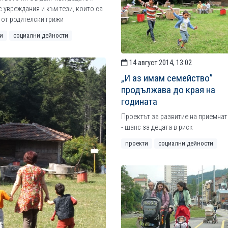
с увреждания и към тези, които са
от родителски грижи
и
социални дейности
14 август 2014, 13:02
„И аз имам семейство”
продължава до края на
годината
Проектът за развитие на приемнат
- шанс за децата в риск
проекти
социални дейности