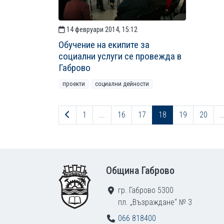
14 февруари 2014, 15:12
Обучение на екипите за
социални услуги се провежда в
Габрово
проекти
социални дейности
Предходна страница
1
...
16
17
18
19
20
..
Footer
Община Габрово
гр. Габрово 5300
пл. „Възраждане“ № 3
066 818400