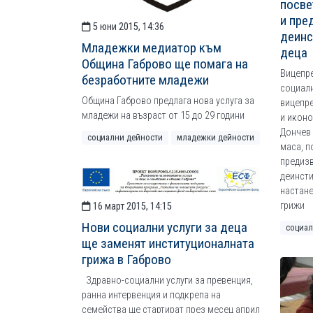
посве
и пре
5 юни 2015, 14:36
деинс
Младежки медиатор към
деца
Община Габрово ще помага на
Вицепре
безработните младежи
социал
Община Габрово предлага нова услуга за
вицепр
младежи на възраст от 15 до 29 години
и икон
Дончев 
социални дейности
младежки дейности
маса, п
предизв
деинсти
настане
грижи
16 март 2015, 14:15
Нови социални услуги за деца
социал
ще заменят институционалната
грижа в Габрово
Здравно-социални услуги за превенция,
ранна интервенция и подкрепа на
семейства ще стартират през месец април