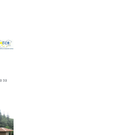
п
а за