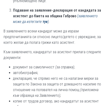
упълномощено лице.
Подаване на заявление-декларация от кандидата за
асистент до Кмета на община Габрово
(
заявлението
може да изтеглите
тук
)
.
В заявлението всеки кандидат може да изрази
предпочитанията си относно лицето/детето с увреждане, за
което желае да полага грижи като асистент.
Към заявлението, кандидатът за асистент прилага следните
документи:
документ за самоличност
(за справка)
;
автобиография;
декларация, че спрямо него не са налагани мерки за
защита по Закона за защита от домашното насилие по
отношение на ползвател на лична помощ
(приложена
към образеца на Заявлението);
копие от трудов договор, ако кандидатът за асистент