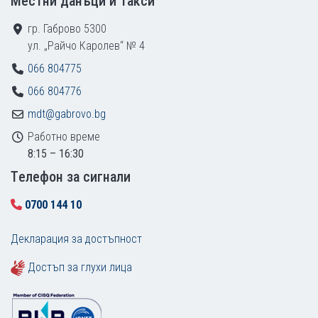
Местни данъци и такси
гр. Габрово 5300
ул. „Райчо Каролев“ № 4
066 804775
066 804776
mdt@gabrovo.bg
Работно време
8:15 – 16:30
Tелефон за сигнали
0700 144 10
Декларация за достъпност
Достъп за глухи лица