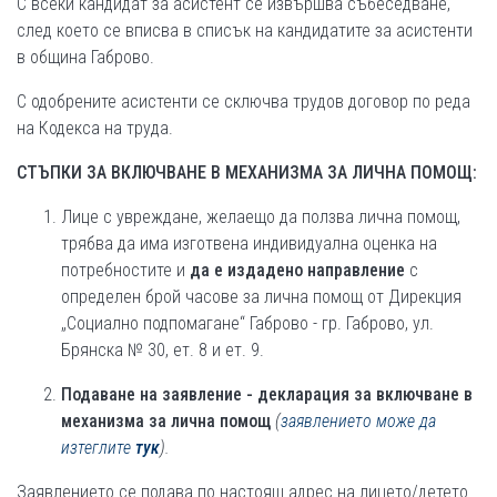
С всеки кандидат за асистент се извършва събеседване,
след което се вписва в списък на кандидатите за асистенти
в община Габрово.
С одобрените асистенти се сключва трудов договор по реда
на Кодекса на труда.
СТЪПКИ ЗА ВКЛЮЧВАНЕ В МЕХАНИЗМА ЗА ЛИЧНА ПОМОЩ:
Лице с увреждане, желаещо да ползва лична помощ,
трябва да има изготвена индивидуална оценка на
потребностите и
да е издадено направление
с
определен брой часове за лична помощ от Дирекция
„Социално подпомагане“ Габрово - гр. Габрово, ул.
Брянска № 30, ет. 8 и ет. 9.
Подаване на заявление - декларация
за включване в
механизма за лична помощ
(
заявлението може да
изтеглите
тук
).
Заявлението се подава по настоящ адрес на лицето/детето