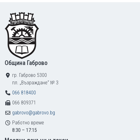
Footer
Община Габрово
гр. Габрово 5300
пл. „Възраждане“ № 3
066 818400
066 809371
gabrovo@gabrovo.bg
Работно време
8:30 – 17:15