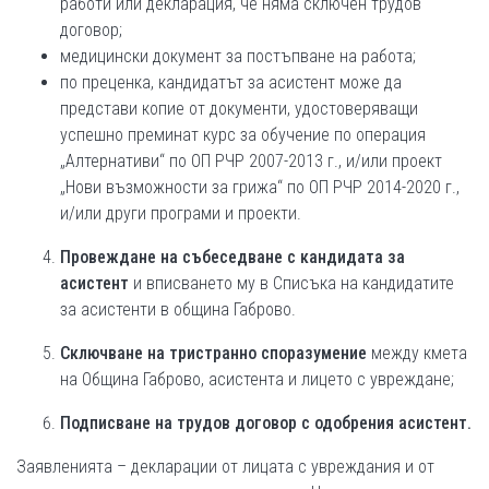
работи или декларация, че няма сключен трудов
договор;
медицински документ за постъпване на работа;
по преценка, кандидатът за асистент може да
представи копие от документи, удостоверяващи
успешно преминат курс за обучение по операция
„Алтернативи“ по ОП РЧР 2007-2013 г., и/или проект
„Нови възможности за грижа“ по ОП РЧР 2014-2020 г.,
и/или други програми и проекти.
Провеждане на събеседване с кандидата за
асистент
и вписването му в Списъка на кандидатите
за асистенти в община Габрово.
Сключване на тристранно споразумение
между кмета
на Община Габрово, асистента и лицето с увреждане;
Подписване на трудов договор с одобрения асистент.
Заявленията – декларации от лицата с увреждания и от