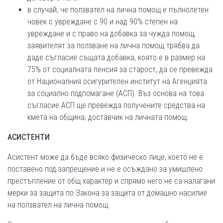
в случай, че ползвател на лична помощ е пълнолетен
човек с увреждане с 90 и над 90% степен на
увреждане и с право на добавка за чужда помощ,
заявителят за ползване на лична помощ трябва да
даде съгласие същата добавка, която е в размер на
75% от социалната пенсия за старост, да се превежда
от Националния осигурителен институт на Агенцията
за социално подпомагане (АСП). Въз основа на това
съгласие АСП ще превежда получените средства на
кмета на община, доставчик на личната помощ.
АСИСТЕНТИ
Асистент може да бъде всяко физическо лице, което не е
поставено под запрещение и не е осъждано за умишлено
престъпление от общ характер и спрямо него не са налагани
мерки за защита по Закона за защита от домашно насилие
на ползвател на лична помощ.