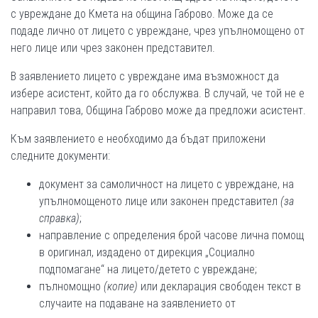
с увреждане до Кмета на община Габрово. Може да се
подаде лично от лицето с увреждане, чрез упълномощено от
него лице или чрез законен представител.
В заявлението лицето с увреждане има възможност да
избере асистент, който да го обслужва. В случай, че той не е
направил това, Община Габрово може да предложи асистент.
Към заявлението е необходимо да бъдат приложени
следните документи:
документ за самоличност на лицето с увреждане, на
упълномощеното лице или законен представител
(за
справка)
;
направление с определения брой часове лична помощ
в оригинал, издадено от дирекция „Социално
подпомагане“ на лицето/детето с увреждане;
пълномощно
(копие)
или декларация свободен текст в
случаите на подаване на заявлението от