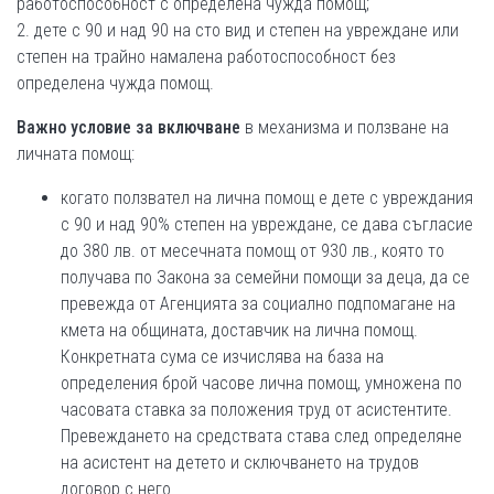
работоспособност с определена чужда помощ;
2. дете с 90 и над 90 на сто вид и степен на увреждане или
степен на трайно намалена работоспособност без
определена чужда помощ.
Важно условие за включване
в механизма и ползване на
личната помощ:
когато ползвател на лична помощ е дете с увреждания
с 90 и над 90% степен на увреждане, се дава съгласие
до 380 лв. от месечната помощ от 930 лв., която то
получава по Закона за семейни помощи за деца, да се
превежда от Агенцията за социално подпомагане на
кмета на общината, доставчик на лична помощ.
Конкретната сума се изчислява на база на
определения брой часове лична помощ, умножена по
часовата ставка за положения труд от асистентите.
Превеждането на средствата става след определяне
на асистент на детето и сключването на трудов
договор с него.