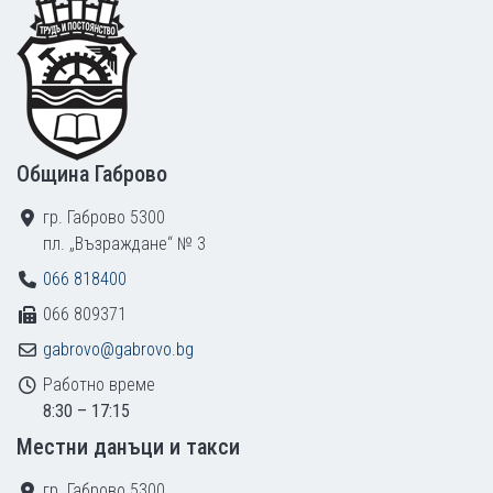
Footer
Община Габрово
гр. Габрово 5300
пл. „Възраждане“ № 3
066 818400
066 809371
gabrovo@gabrovo.bg
Работно време
8:30 – 17:15
Местни данъци и такси
гр. Габрово 5300