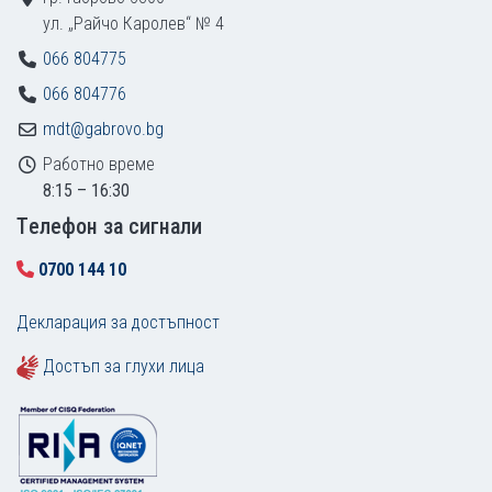
ул. „Райчо Каролев“ № 4
066 804775
066 804776
mdt@gabrovo.bg
Работно време
8:15 – 16:30
Tелефон за сигнали
0700 144 10
Декларация за достъпност
Достъп за глухи лица