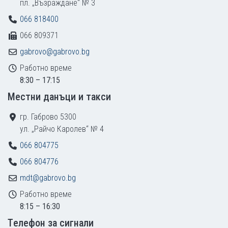
пл. „Възраждане“ № 3
066 818400
066 809371
gabrovo@gabrovo.bg
Работно време
8:30 – 17:15
Местни данъци и такси
гр. Габрово 5300
ул. „Райчо Каролев“ № 4
066 804775
066 804776
mdt@gabrovo.bg
Работно време
8:15 – 16:30
Tелефон за сигнали