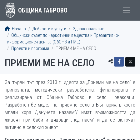
ОБЩИНА ГАБРОВО
Начало
Дейности и услуги
Здравеопазване
Общински съвет по наркотични вещества и Превантивно-
информационен център (ОбСНВ и ПИЦ)
Проекти и програми
ПРИЕМИ МЕ НА СЕЛО
ПРИЕМИ МЕ НА СЕЛО
За първи път през 2013 г. идеята за „Приеми ме на село“ е
припозната, методически разработена, финансирана и
реализирана от Община Габрово в село Новаковци.
Разработен бе модел на приемно село в България, в което
млади хора /„внучета назаем”/ имат възможността да
живеят при баби и дядовци „под наем” и да се включат
активно в селския живот.
Големият интерес към „Приеми ме на село“ и успешното