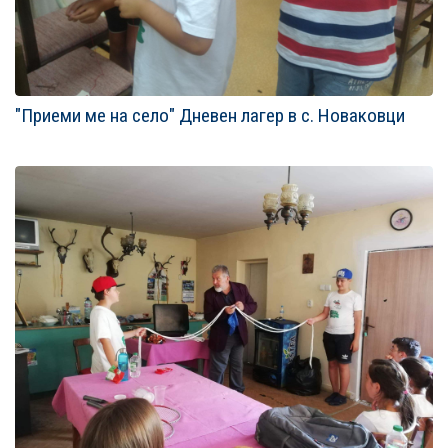
"Приеми ме на село" Дневен лагер в с. Новаковци