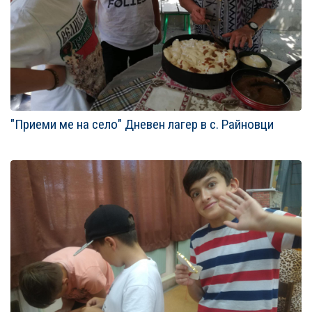
"Приеми ме на село" Дневен лагер в с. Райновци