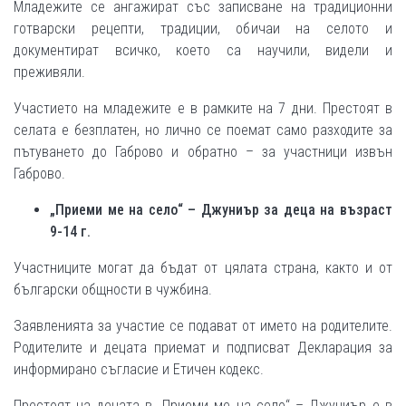
Младежите се ангажират със записване на традиционни
готварски рецепти, традиции, обичаи на селото и
документират всичко, което са научили, видели и
преживяли.
Участието на младежите е в рамките на 7 дни. Престоят в
селата е безплатен, но лично се поемат само разходите за
пътуването до Габрово и обратно – за участници извън
Габрово.
„Приеми ме на село“ – Джуниър за деца на възраст
9-14 г.
Участниците могат да бъдат от цялата страна, както и от
български общности в чужбина.
Заявленията за участие се подават от името на родителите.
Родителите и децата приемат и подписват Декларация за
информирано съгласие и Етичен кодекс.
Престоят на децата в „Приеми ме на село“ – Джуниър е в