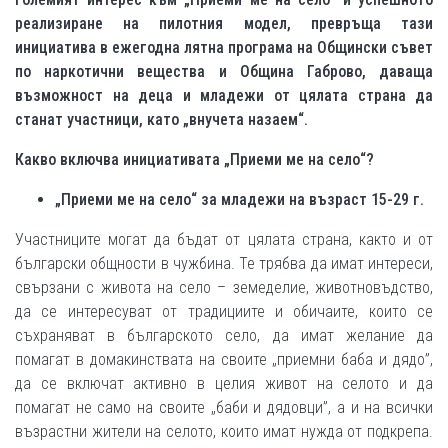
реализиране на пилотния модел, превръща тази
инициатива в ежегодна лятна програма на Общински съвет
по наркотични вещества и Община Габрово, даваща
възможност на деца и младежи от цялата страна да
станат участници, като „внучета назаем“.
Какво включва инициативата „Приеми ме на село“?
„Приеми ме на село“ за младежи на възраст 15-29 г.
Участниците могат да бъдат от цялата страна, както и от
български общности в чужбина. Те трябва да имат интереси,
свързани с живота на село – земеделие, животновъдство,
да се интересуват от традициите и обичаите, които се
съхраняват в българското село, да имат желание да
помагат в домакинствата на своите „приемни баба и дядо”,
да се включат активно в целия живот на селото и да
помагат не само на своите „баби и дядовци”, а и на всички
възрастни жители на селото, които имат нужда от подкрепа.