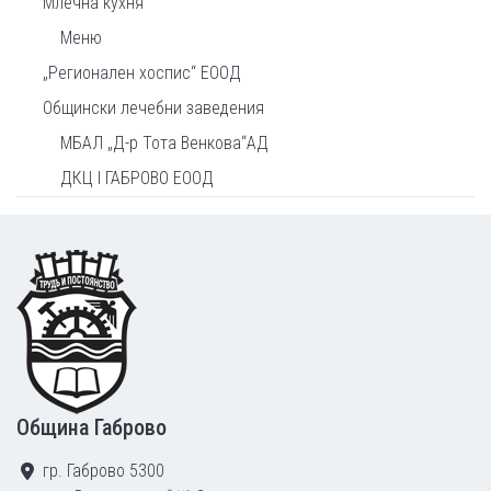
Млечна кухня
Меню
„Регионален хоспис“ ЕООД
Общински лечебни заведения
МБАЛ „Д-р Тота Венкова“АД
ДКЦ I ГАБРОВО ЕООД
Footer
Община Габрово
гр. Габрово 5300