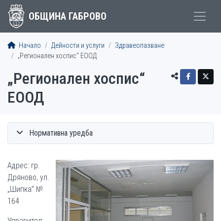
ОБЩИНА ГАБРОВО
Начало
Дейности и услуги
Здравеопазване
„Регионален хоспис“ ЕООД
„Регионален хоспис“
ЕООД
Нормативна уредба
Адрес: гр.
Дряново, ул.
„Шипка” №
164
Управител: