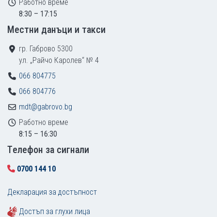
Работно време
8:30 – 17:15
Местни данъци и такси
гр. Габрово 5300
ул. „Райчо Каролев“ № 4
066 804775
066 804776
mdt@gabrovo.bg
Работно време
8:15 – 16:30
Tелефон за сигнали
0700 144 10
Декларация за достъпност
Достъп за глухи лица