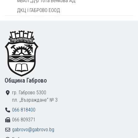
МБАЛ „Д-р Тота Венкова“АД
ДКЦ I ГАБРОВО ЕООД
Footer
Община Габрово
гр. Габрово 5300
пл. „Възраждане“ № 3
066 818400
066 809371
gabrovo@gabrovo.bg