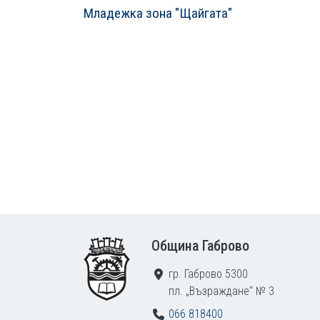
Младежка зона "Щайгата"
Footer
Община Габрово
гр. Габрово 5300
пл. „Възраждане“ № 3
066 818400