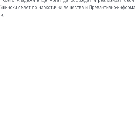
в което младежите ще могат да обсъждат и реализират своит
Общински съвет по наркотични вещества и Превантивно-информ
и.