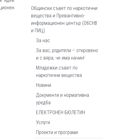
е идеи
ационен
Общински съвет по наркотични
вещества и Превантивно-
информационен център (ОбСНВ
и ПИЦ)
За нас
За вас, родители – откровено
и с вяра, че има начин!
Младежки съвет по
наркотични вещества
Новини
Документи и нормативна
уредба
ЕЛЕКТРОНЕН БЮЛЕТИН
Услуги
Проекти и програми