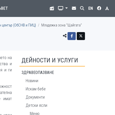
ЪВЕТ
EN
 център (ОбСНВ и ПИЦ)
Младежка зона "Щайгата"
ието на
ДЕЙНОСТИ И УСЛУГИ
ства и
я и ги
ЗДРАВЕОПАЗВАНЕ
Новини
можност
Искам бебе
мателна
Документи
е имат
Детски ясли
Меню