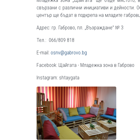
Младежка зона „Щайгата“ ще бъде мястото, 
свързани с различни инициативи и дейности. 
център ще бъдат в подкрепа на младите габровц
Адрес: гр. Габрово, пл. „Възраждане” № 3
Тел.: 066/809 818
E-mail:
osnv@gabrovo.bg
Facebook: Щайгата - Младежка зона в Габрово
Instagram: shtaygata
ФОТО ГАЛЕРИИ