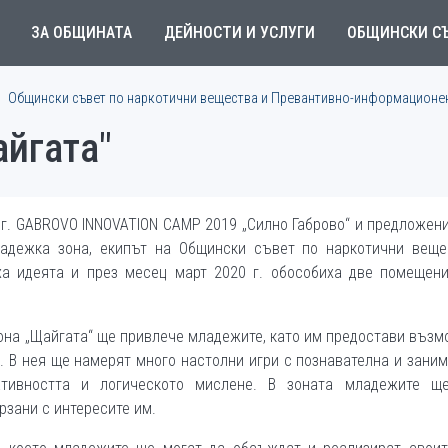
ЗА ОБЩИНАТА
ДЕЙНОСТИ И УСЛУГИ
ОБЩИНСКИ С
Общински съвет по наркотични вещества и Превантивно-информационен
йгата"
 г. GABROVO INNOVATION CAMP 2019 „Силно Габрово“ и предложен
ладежка зона, екипът на Общински съвет по наркотични веще
а идеята и през месец март 2020 г. обособиха две помещени
она „Щайгата“ ще привлече младежите, като им предостави въз
 В нея ще намерят много настолни игри с познавателна и зани
ативността и логическото мислене. В зоната младежите щ
рзани с интересите им.