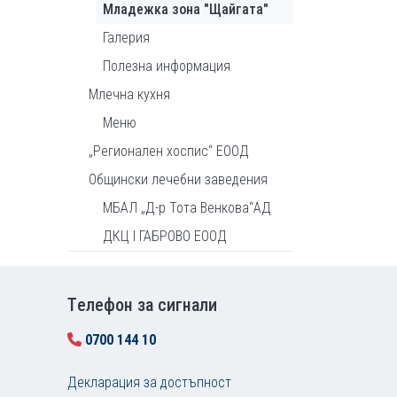
Младежка зона "Щайгата"
Галерия
Полезна информация
Млечна кухня
Меню
„Регионален хоспис“ ЕООД
Общински лечебни заведения
МБАЛ „Д-р Тота Венкова“АД
ДКЦ I ГАБРОВО ЕООД
Tелефон за сигнали
0700 144 10
Декларация за достъпност