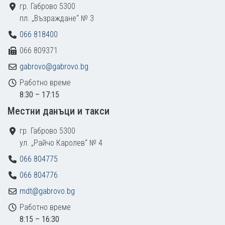
гр. Габрово 5300
пл. „Възраждане“ № 3
066 818400
066 809371
gabrovo@gabrovo.bg
Работно време
8:30 – 17:15
Местни данъци и такси
гр. Габрово 5300
ул. „Райчо Каролев“ № 4
066 804775
066 804776
mdt@gabrovo.bg
Работно време
8:15 – 16:30