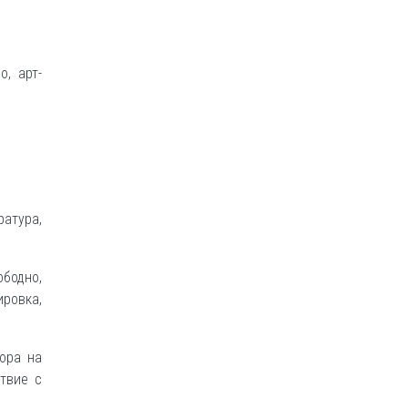
о, арт-
ратура,
бодно,
ровка,
ора на
твие с