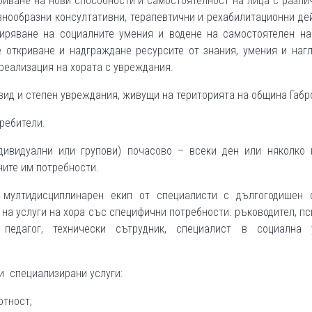
биване на нови способности и самостоятелност на лица с разл
знообразни консултативни, терапевтични и рехабилитационни де
иряване на социалните умения и водене на самостоятелен на
 откриване и надграждане ресурсите от знания, умения и наг
реализация на хората с увреждания.
 вид и степен увреждания, живущи на територията на община Габр
требители.
дивидуални или групови) почасово – всеки ден или няколко 
ите им потребности.
мултидисциплинарен екип от специалисти с дългогодишен 
а услуги на хора със специфични потребности: ръководител, пс
педагог, технически сътрудник, специалист в социална у
и специализирани услуги:
отност;