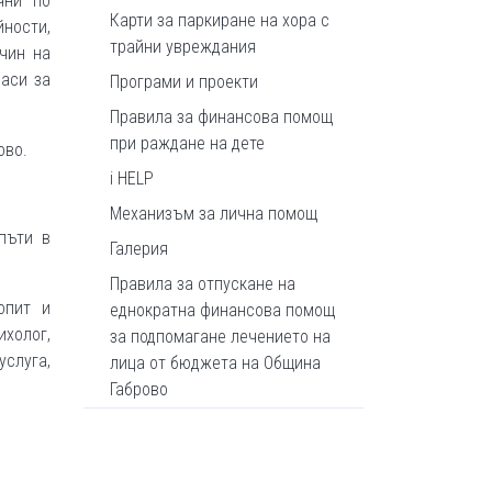
ични по
Карти за паркиране на хора с
йности,
трайни увреждания
чин на
ласи за
Програми и проекти
Правила за финансова помощ
при раждане на дете
ово.
i HELP
Механизъм за лична помощ
пъти в
Галерия
Правила за отпускане на
опит и
еднократна финансова помощ
ихолог,
за подпомагане лечението на
слуга,
лица от бюджета на Община
Габрово