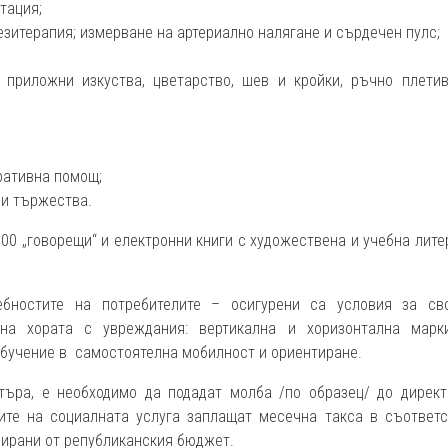
тация;
езитерапия; измерване на артериално налягане и сърдечен пулс;
 приложни изкуства, цветарство, шев и кройки, ръчно плетив
ративна помощ;
 и тържества.
00 „говорещи“ и електронни книги с художествена и учебна лите
бностите на потребителите – осигурени са условия за сво
на хората с увреждания: вертикална и хоризонтална марки
 обучение в самостоятелна мобилност и ориентиране.
търа, е необходимо да подадат молба /по образец/ до директ
лите на социалната услуга заплащат месечна такса в съответс
сирани от републиканския бюджет.