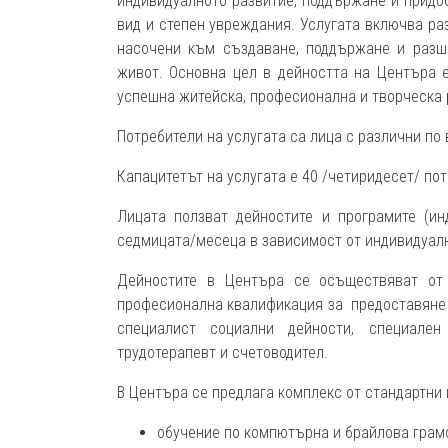
индивидуалното развитие, поддържане и придо
вид и степен увреждания. Услугата включва ра
насочени към създаване, поддържане и разш
живот. Основна цел в дейността на Центъра е
успешна житейска, професионална и творческа 
Потребители на услугата са лица с различни по
Капацитетът на услугата е 40 /четиридесет/ по
Лицата ползват дейностите и програмите (ин
седмицата/месеца в зависимост от индивидуалн
Дейностите в Центъра се осъществяват от 
професионална квалификация за предоставяне н
специалист социални дейности, специален 
трудотерапевт и счетоводител.
В Центъра се предлага комплекс от стандартни 
обучение по компютърна и брайлова грам