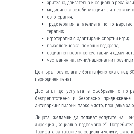
зрителна, двигателна и социална рехабили
медицинска рехабилитация - фитнес и кин
ерготерапия;
трудотерапия в ателиета по готварство,
терапия;
игротерапия с адаптирани спортни игри;
психологическа помощ и подкрепа;
социално-правни консултации и админист
чествания на лични/национални празници
Центърът разполага с богата фонотека с над 30
периодичен печат.
Достъпът до услугата е съобразен с потре
безпрепятствено и безопасно придвижване 
антипаркинг пилони, парко място, площадка за
Лицата, желаещи да ползват услугите на Цен
дирекция „Социално подпомагане“. Потребите
Тарифата за таксите за социални услуги, финан