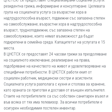
ЦНСТСХ/ се предоставят специализирани социални услуги:
резидентна грижа, информиране и консултиране. Целевата
група на социалната услуга са възрастни хора в
надтрудоспособна възраст, подвижни със запазена степен
на самообслужване; възрастни хора в надтрудоспособна
възраст, трудноподвижни, със запазена степен на
самообслужване, които нямат възможност да бъдат
подкрепени в семейна среда. Капацитетът на услугата е 15
места.
В ЦНСТСХ се предоставят 24 часови грижи за преодоляване
на социалното изключване, реализиране на права,
подобряване на качеството на живот и удовлетворяване на
специфични потребности. В ЦНСТСХ работи екип от
социален работник, медицински сестри и асистенти.
Социалната услуга разполага с кухня и столова за хранене,
като храната се приготвя и доставя от външен изпълнител.
Стаите на потребителите са със собствен санитарен възел и
във всяка от тях има телевизор. За всички потребители е
осигурен необходимия постелен инвентар.