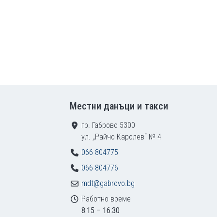
ваща страница
Местни данъци и такси
гр. Габрово 5300
ул. „Райчо Каролев“ № 4
066 804775
066 804776
mdt@gabrovo.bg
Работно време
8:15 – 16:30