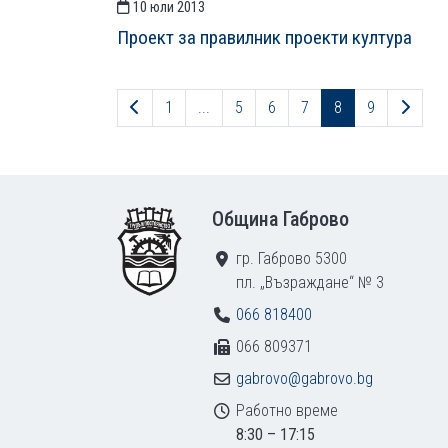
10 юли 2013
Проект за правилник проекти култура
Предходна страница
След
1
...
5
6
7
8
9
Footer
Община Габрово
гр. Габрово 5300
пл. „Възраждане“ № 3
066 818400
066 809371
gabrovo@gabrovo.bg
Работно време
8:30 – 17:15