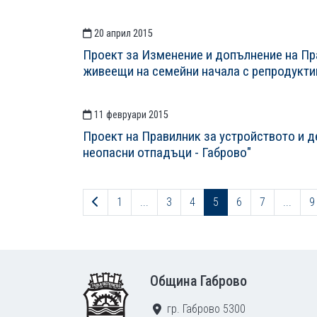
20 април 2015
Проект за Изменение и допълнение на Пр
живеещи на семейни начала с репродукти
11 февруари 2015
Проект на Правилник за устройството и 
неопасни отпадъци - Габрово"
Предходна страница
1
...
3
4
5
6
7
...
9
Footer
Община Габрово
гр. Габрово 5300