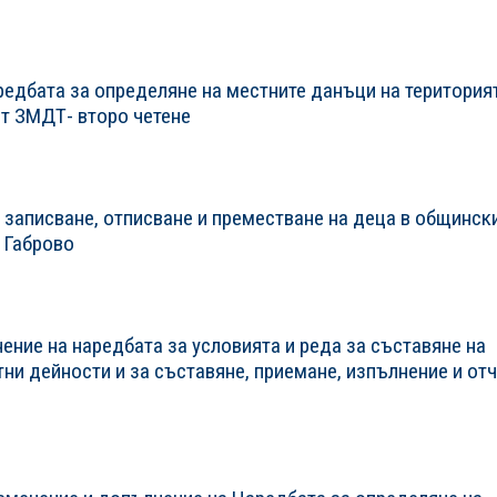
едбата за определяне на местните данъци на територия
 от ЗМДТ- второ четене
а записване, отписване и преместване на деца в общинск
 Габрово
ение на наредбата за условията и реда за съставяне на
и дейности и за съставяне, приемане, изпълнение и от