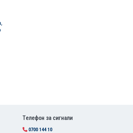
,
о
Tелефон за сигнали
0700 144 10