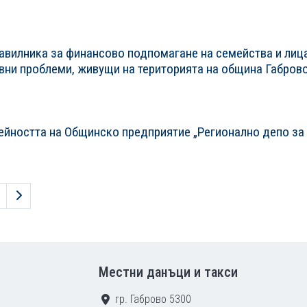
авилника за финансово подпомагане на семейства и лица
вни проблеми, живущи на територията на община Габров
дейността на Общинско предприятие „Регионално депо за
Следваща страница
Местни данъци и такси
гр. Габрово 5300