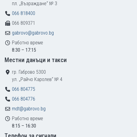
пл. „Възраждане“ № 3
066 818400
066 809371
gabrovo@gabrovo.bg
Работно време
8:30 – 17:15
Местни данъци и такси
гр. Габрово 5300
ул. „Райчо Каролев“ № 4
066 804775
066 804776
mdt@gabrovo.bg
Работно време
8:15 – 16:30
Tелефон за сигнали