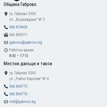
Община Габрово
гр. Габрово 5300
пл. „Възраждане“ № 3
066 818400
066 809371
gabrovo@gabrovo.bg
Работно време
8:30 – 17:15
Местни данъци и такси
гр. Габрово 5300
ул. „Райчо Каролев“ № 4
066 804775
066 804776
mdt@gabrovo.bg