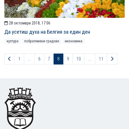
28 октомври 2018, 17:06
Да усетиш духа на Белгия за един ден
култура
побратимени градове
икономика
Предходна страница
Следва
1
...
6
7
8
9
10
...
11
Footer