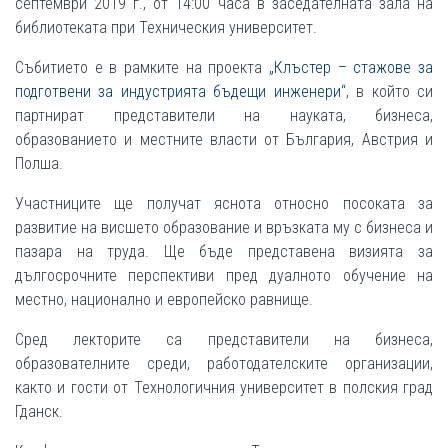
септември 2019 г., от 14:00 часа в заседателната зала на
библиотеката при Техническия университет.
Събитието е в рамките на проекта
„Клъстер – стажове за
подготвени за индустрията бъдещи инженери“
, в който си
партнират представители на науката, бизнеса,
образованието и местните власти от България, Австрия и
Полша.
Участниците ще получат яснота относно посоката за
развитие на висшето образование и връзката му с бизнеса и
пазара на труда. Ще бъде представена визията за
дългосрочните перспективи пред дуалното обучение на
местно, национално и европейско равнище.
Сред лекторите са представители на бизнеса,
образователните среди, работодателските организации,
както и гости от Технологичния университет в полския град
Гданск.