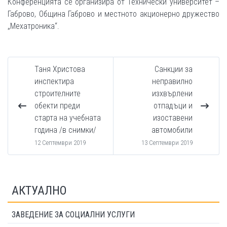
Конференцията се организира от Технически университет –
Габрово, Община Габрово и местното акционерно дружество
„Мехатроника“.
Таня Христова
Санкции за
инспектира
неправилно
строителните
изхвърлени
обекти преди
отпадъци и
старта на учебната
изоставени
година /в снимки/
автомобили
12 Септември 2019
13 Септември 2019
АКТУАЛНО
ЗАВЕДЕНИЕ ЗА СОЦИАЛНИ УСЛУГИ