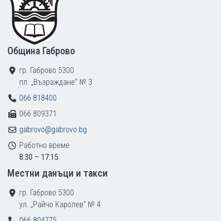
Община Габрово
гр. Габрово 5300
пл. „Възраждане“ № 3
066 818400
066 809371
gabrovo@gabrovo.bg
Работно време
8:30 – 17:15
Местни данъци и такси
гр. Габрово 5300
ул. „Райчо Каролев“ № 4
066 804775