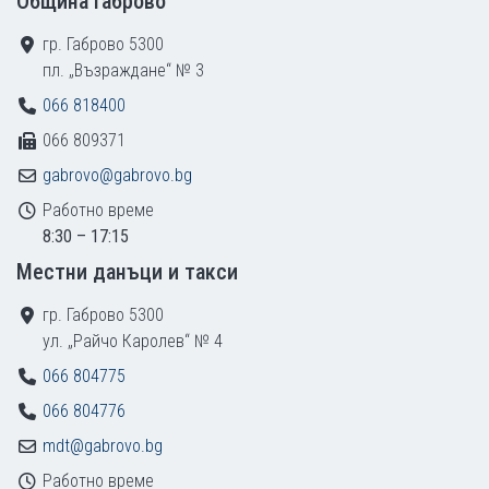
Община Габрово
гр. Габрово 5300
пл. „Възраждане“ № 3
066 818400
066 809371
gabrovo@gabrovo.bg
Работно време
8:30 – 17:15
Местни данъци и такси
гр. Габрово 5300
ул. „Райчо Каролев“ № 4
066 804775
066 804776
mdt@gabrovo.bg
Работно време