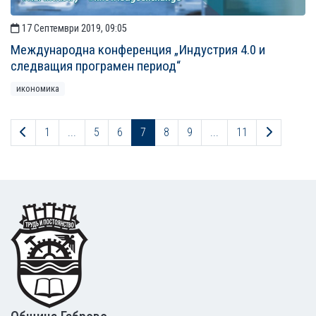
17 Септември 2019, 09:05
Международна конференция „Индустрия 4.0 и
следващия програмен период“
икономика
Предходна страница
Следващ
1
...
5
6
7
8
9
...
11
Footer