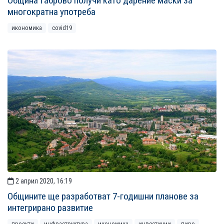
Община Габрово получи като дарение маски за
многократна употреба
икономика
covid19
2 април 2020, 16:19
Общините ще разработват 7-годишни планове за
интегрирано развитие
проекти
инфраструктура
икономика
инвестиции
пиро