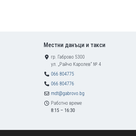
Местни данъци и такси
гр. Габрово 5300
ул. „Райчо Каролев“ № 4
066 804775
066 804776
mdt@gabrovo.bg
Работно време
8:15 – 16:30