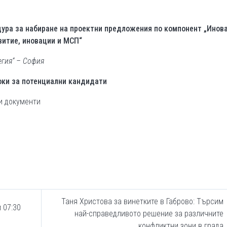
о
ура за набиране на проектни предложения по компонент „Инов
витие, иновации и МСП“
егия“ – София
оки за потенциални кандидати
и документи
Таня Христова за винетките в Габрово: Търсим
 07:30
най-справедливото решение за различните
конфликтни зони в града