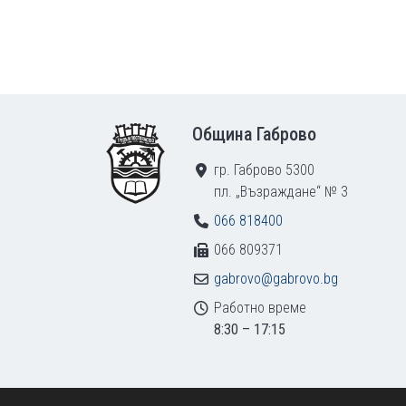
Footer
Община Габрово
гр. Габрово 5300
пл. „Възраждане“ № 3
066 818400
066 809371
gabrovo@gabrovo.bg
Работно време
8:30 – 17:15