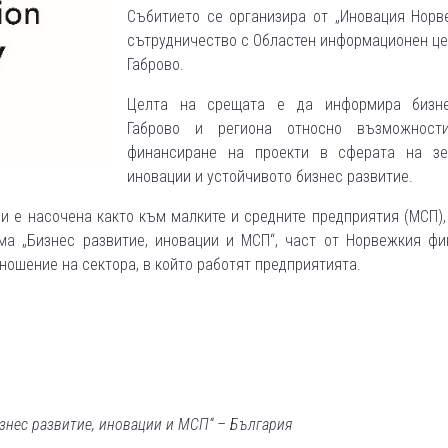
Събитието се организира от „Иновация Норв
сътрудничество с Областен информационен ц
Габрово.
Целта на срещата е да информира бизн
Габрово и региона относно възможност
финансиране на проекти в сферата на зе
иновации и устойчивото бизнес развитие.
и е насочена както към малките и средните предприятия (МСП),
ма „Бизнес развитие, иновации и МСП“, част от Норвежкия фи
ношение на сектора, в който работят предприятията.
изнес развитие, иновации и МСП“ – България