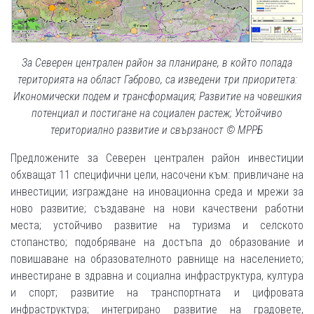
За Северен централен район за планиране, в който попада
територията на област Габрово, са изведени три приоритета:
Икономически подем и трансформация; Развитие на човешкия
потенциал и постигане на социален растеж; Устойчиво
териториално развитие и свързаност © МРРБ
Предложените за Северен централен район инвестиции
обхващат 11 специфични цели, насочени към: привличане на
инвестиции; изграждане на иновационна среда и мрежи за
ново развитие; създаване на нови качествени работни
места; устойчиво развитие на туризма и селското
стопанство; подобряване на достъпа до образование и
повишаване на образователното равнище на населението;
инвестиране в здравна и социална инфраструктура, култура
и спорт; развитие на транспортната и цифровата
инфраструктура; интегрирано развитие на градовете,