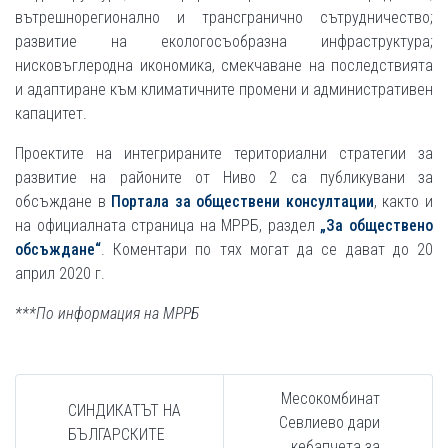
вътрешнорегионално и трансгранично сътрудничество;
развитие на екологосъобразна инфраструктура;
нисковъглеродна икономика, смекчаване на последствията
и адаптиране към климатичните промени и административен
капацитет.
Проектите на интегрираните териториални стратегии за
развитие на районите от Ниво 2 са публикувани за
обсъждане в
Портала за обществени консултации
, както и
на официалната страница на МРРБ, раздел
„За обществено
обсъждане“
. Коментари по тях могат да се дават до 20
април 2020 г.
***По информация на МРРБ
Месокомбинат
СИНДИКАТЪТ НА
Севлиево дари
БЪЛГАРСКИТЕ
кебапчета за