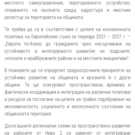
местното самоуправление, териториалното устройство,
опазването на околната среда, кадастъра и имотния
регистър за територията на общината.
Те трябва да са в съответствие с целите на кохезионната
политика на Европейския съюз за периода 2021 – 2027 г. –
„Европа по-близо до гражданите чрез насърчаване на
устойчивото и интегрираното развитие на градските,
селските и крайбрежните райони и на местните инициативи“.
В плановете ще се определят средносрочните приоритети за
устойчиво развитие на общината и връзките ѝ с други
общини. Те ще осигуряват пространствена, времева и
фактическа координация и интеграция на различни политики
и ресурси за постигане на целите за трайно подобряване на
икономическото, социалното и екологичното състояние на
общинската територия.
Досегашните регионални схеми за пространствено развитие
на районите от Ниво 2 се заменят от интегрирани