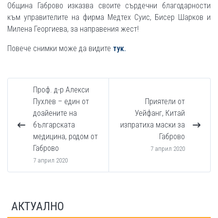
Община Габрово изказва своите сърдечни благодарности
към управителите на фирма Медтех Суис, Бисер Шарков и
Милена Георгиева, за направения жест!
Повече снимки може да видите
тук.
Проф. д-р Алекси
Пухлев – един от
Приятели от
доайените на
Уейфанг, Китай
българската
изпратиха маски за
медицина, родом от
Габрово
Габрово
7 април 2020
7 април 2020
АКТУАЛНО