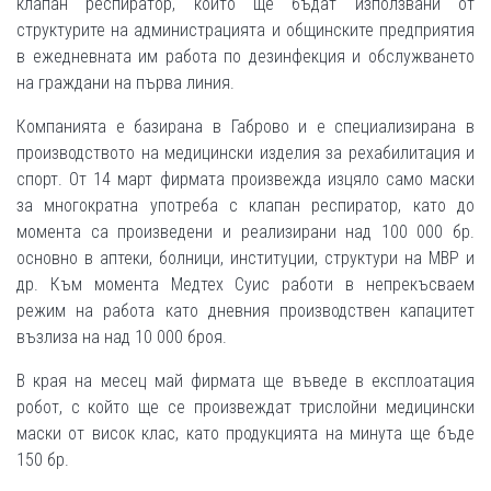
клапан респиратор, които ще бъдат използвани от
структурите на администрацията и общинските предприятия
в ежедневната им работа по дезинфекция и обслужването
на граждани на първа линия.
Компанията е базирана в Габрово и е специализирана в
производството на медицински изделия за рехабилитация и
спорт. От 14 март фирмата произвежда изцяло само маски
за многократна употреба с клапан респиратор, като до
момента са произведени и реализирани над 100 000 бр.
основно в аптеки, болници, институции, структури на МВР и
др. Към момента Медтех Суис работи в непрекъсваем
режим на работа като дневния производствен капацитет
възлиза на над 10 000 броя.
В края на месец май фирмата ще въведе в експлоатация
робот, с който ще се произвеждат трислойни медицински
маски от висок клас, като продукцията на минута ще бъде
150 бр.