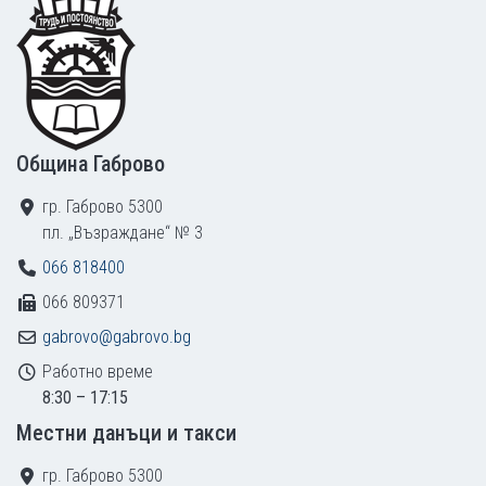
Footer
Община Габрово
гр. Габрово 5300
пл. „Възраждане“ № 3
066 818400
066 809371
gabrovo@gabrovo.bg
Работно време
8:30 – 17:15
Местни данъци и такси
гр. Габрово 5300