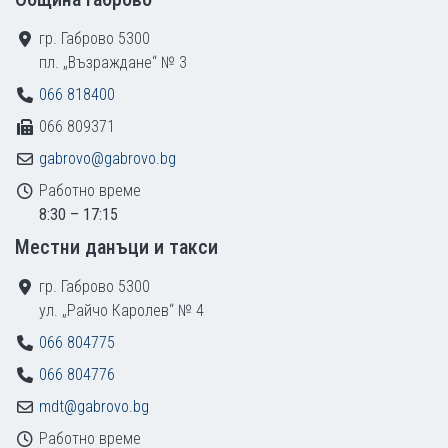
гр. Габрово 5300
пл. „Възраждане“ № 3
066 818400
066 809371
gabrovo@gabrovo.bg
Работно време
8:30 – 17:15
Местни данъци и такси
гр. Габрово 5300
ул. „Райчо Каролев“ № 4
066 804775
066 804776
mdt@gabrovo.bg
Работно време