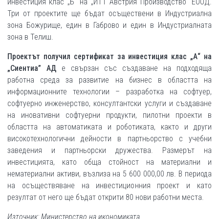
инвестиция клас „Б“ на „ИТТ Австрия Производство“ ЕООД.
Три от проектите ще бъдат осъществени в Индустриална
зона Божурище, един в Габрово и един в Индустриалната
зона в Телиш.
Проектът получил сертификат за инвестиция клас „А“ на
„Сиентиа” АД
е свързан със създаване на подходяща
работна среда за развитие на бизнес в областта на
информационните технологии – разработка на софтуер,
софтуерно инженерство, консултантски услуги и създаване
на иновативни софтуерни продукти, пилотни проекти в
областта на автоматиката и роботиката, както и други
високотехнологични дейности в партньорство с учебни
заведения и партньорски дружества. Размерът на
инвестицията, като обща стойност на материални и
нематериални активи, възлиза на 5 600 000,00 лв. В периода
на осъществяване на инвестиционния проект и като
резултат от него ще бъдат открити 80 нови работни места.
Източник: Министерство на икономиката