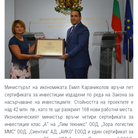
Министърът на икономиката Емил Караниколов връчи пет
сертификата за инвестиции издадени по реда на Закона за
насърчаване на инвестициите. Стойността на проектите е
над 42 млн. лв., като те ще разкрият 168 нови работни места.
Икономическият министър връчи четири сертификата за
инвестиция клас „А“ на „Лим текникс” ООД, „Зора логистик
ММС” ООД, „Сиентиа” АД, „АИКО“ ЕООД и един сертификат за