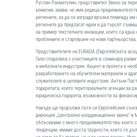
Руслан Рахматулин, представител Звено за тер
комисия, заяви, че има редица предизвикателств
регионите, за да се изгради връзка помежду им
регионите да предлагат идеи и да търсят съмиш
за пример текстилните иновации, които са една
проблемите и стартиране на нови партньорства,
Представителите на EURADA (Европейската асоц
Гали споделиха с участниците в семинара разв
и мебелната индустрия. Акцент в проекта е нео
разработването на обучителни материали и ада
служителите в целевите индустрии. Антъни Паст
подкрепата, която териториалните агенции за р
юридическа подкрепа, възможности за финансир
Накъде ще продължи пътя си Европейския съюз 
дирекция „Централно координационно звено“ в М
сблъскваме с много предизвикателства, които с
тенденции, имаме доста трудности, които се д