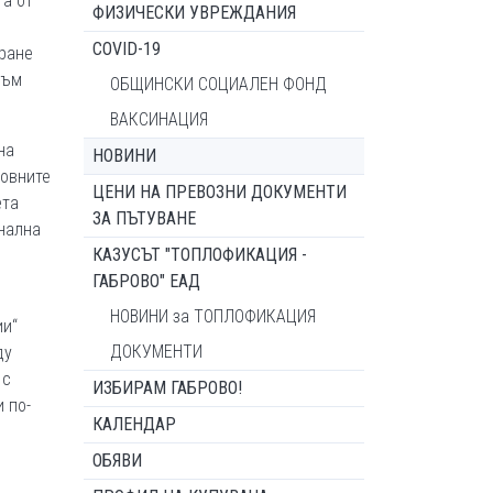
а от
ФИЗИЧЕСКИ УВРЕЖДАНИЯ
COVID-19
иране
към
ОБЩИНСКИ СОЦИАЛЕН ФОНД
ВАКСИНАЦИЯ
на
НОВИНИ
новните
ЦЕНИ НА ПРЕВОЗНИ ДОКУМЕНТИ
ета
ЗА ПЪТУВАНЕ
онална
КАЗУСЪТ "ТОПЛОФИКАЦИЯ -
ГАБРОВО" ЕАД
НОВИНИ за ТОПЛОФИКАЦИЯ
ии“
ДОКУМЕНТИ
ду
 с
ИЗБИРАМ ГАБРОВО!
 по-
КАЛЕНДАР
ОБЯВИ