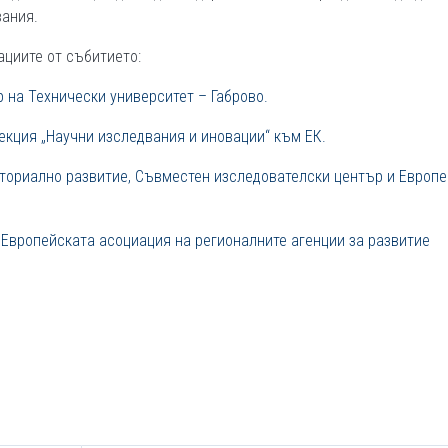
вания.
ациите от събитието:
р на Технически университет – Габрово.
екция „Научни изследвания и иновации“ към ЕК.
иториално развитие, Съвместен изследователски център и Европ
 Европейската асоциация на регионалните агенции за развитие