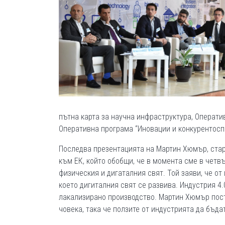
пътна карта за научна инфраструктура, Операти
Оперативна програма “Иновации и конкурентосп
Последва презентацията на Мартин Хюмър, стар
към ЕК, който обобщи, че в момента сме в чет
физическия и дигаталния свят. Той заяви, че от
което дигиталния свят се развива. Индустрия 4.
лакализирано производство. Мартин Хюмър пост
човека, така че ползите от индустрията да бъдат