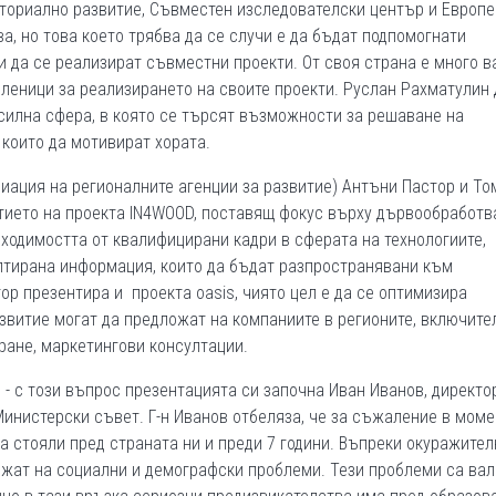
иториално развитие, Съвместен изследователски център и Европ
а, но това което трябва да се случи е да бъдат подпомогнати
 и да се реализират съвместни проекти. От своя страна е много 
леници за реализирането на своите проекти. Руслан Рахматулин
 силна сфера, в която се търсят възможности за решаване на
 които да мотивират хората.
иация на регионалните агенции за развитие) Антъни Пастор и То
итието на проекта IN4WOOD, поставящ фокус върху дървообработв
бходимостта от квалифицирани кадри в сферата на технологиите,
птирана информация, които да бъдат разпространявани към
ор презентира и проекта oasis, чиято цел е да се оптимизира
азвитие могат да предложат на компаниите в регионите, включите
ане, маркетингови консултации.
- с този въпрос презентацията си започна Иван Иванов, директо
инистерски съвет. Г-н Иванов отбеляза, че за съжаление в моме
а стояли пред страната ни и преди 7 години. Въпреки окуражител
ължат на социални и демографски проблеми. Тези проблеми са ва