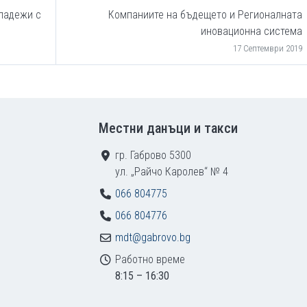
ладежи с
Компаниите на бъдещето и Регионалната
иновационна система
17 Септември 2019
Местни данъци и такси
гр. Габрово 5300
ул. „Райчо Каролев“ № 4
066 804775
066 804776
mdt@gabrovo.bg
Работно време
8:15 – 16:30