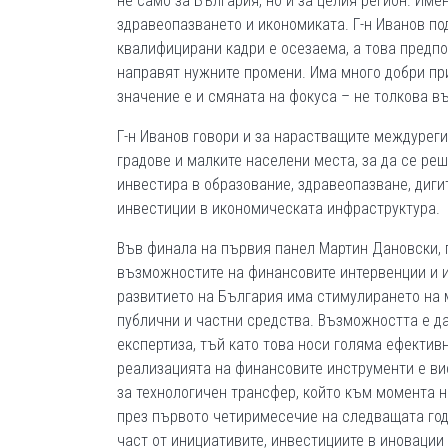
не само за България, но и за целия регион. Им
здравеопазването и икономиката. Г-н Иванов по
квалифицирани кадри е осезаема, а това предп
направят нужните промени. Има много добри при
значение е и смяната на фокуса – не толкова в
Г-н Иванов говори и за нарастващите междурег
градове и малките населени места, за да се реш
инвестира в образование, здравеопазване, диги
инвестиции в икономическата инфраструктура.
Във финала на първия панел Мартин Дановски, 
възможностите на финансовите интервенции и и
развитието на България има стимулирането на 
публични и частни средства. Възможността е да
експертиза, тъй като това носи голяма ефективн
реализацията на финансовите инструменти е в
за технологичен трансфер, който към момента н
през първото четиримесечие на следващата го
част от инициативите, инвестициите в иновации