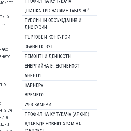
ПРОФИЛ НА КУПУВАЧА
ейската
„ШАПКА ТИ СВАЛЯМЕ, ГАБРОВО“
важно
ПУБЛИЧНИ ОБСЪЖДАНИЯ И
 даде
ДИСКУСИИ
ТЪРГОВЕ И КОНКУРСИ
ОБЯВИ ПО ЗУТ
мазо
ането
РЕМОНТНИ ДЕЙНОСТИ
ЕНЕРГИЙНА ЕФЕКТИВНОСТ
АНКЕТИ
лно
КАРИЕРА
ВРЕМЕТО
р
WEB КАМЕРИ
нта се
ПРОФИЛ НА КУПУВАЧА (АРХИВ)
ните
#ДАБЪДЕ НОВИЯТ ХРАМ НА
лидни
ГАБРОВО!