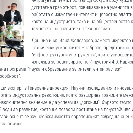
интригуващи теми, поставящи фокус върху нуждат
дигитална грамотност, повишаване на уменията в
работата с изкуствен интелект и цялостно адапт
както на индустрията, така и на обществеността 
темповете на развитие на технологиите.
Доц. д-р инж. Илия Железаров, заместник-ректор 
Технически университет – Габрово, представи ос
“инфраструктурни инструменти”, които университ
използва за реализиране на Индустрия 4.0: Наци
вна програма “Наука и образование за интелигентен растеж”,
особност”.
ши експерт в Генерална дирекция „Научни изследвания и иновац
въртата индустриална революция, която разширява границите меж
 изключително значение е да успеем да „догоним“ бързото темпо,
0 води до развитие, което ще позволи постигане на по-устойчиво и
ави акцент върху необходимостта европейският подход да оцени
 за всички.