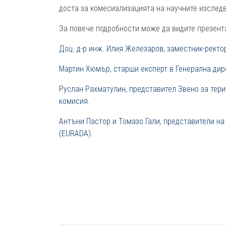
доста за комесиализацията на научните изслед
За повече подробности може да видите презент
Доц. д-р инж. Илия Железаров, заместник-ректо
Мартин Хюмър, старши експерт в Генерална дир
Руслан Рахматулин, представител Звено за тер
комисия.
Антъни Пастор и Томазо Гали, представители на
(EURADA).