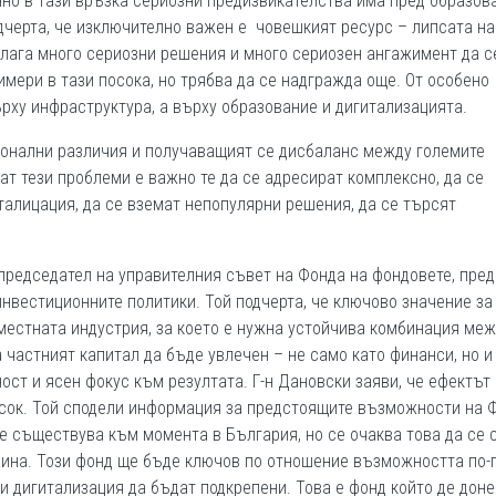
енно в тази връзка сериозни предизвикателства има пред образов
дчерта, че изключително важен е човешкият ресурс – липсата на
олага много сериозни решения и много сериозен ангажимент да с
мери в тази посока, но трябва да се надгражда още. От особено
ърху инфраструктура, а върху образование и дигитализацията.
ионални различия и получаващият се дисбаланс между големите
ат тези проблеми е важно те да се адресират комплексно, да се
талицация, да се вземат непопулярни решения, да се търсят
председател на управителния съвет на Фонда на фондовете, пре
нвестиционните политики. Той подчерта, че ключово значение за
местната индустрия, за което е нужна устойчива комбинация ме
 частният капитал да бъде увлечен – не само като финанси, но и
ост и ясен фокус към резултата. Г-н Дановски заяви, че ефектът 
исок. Той сподели информация за предстоящите възможности на 
е съществува към момента в България, но се очаква това да се 
дина. Този фонд ще бъде ключов по отношение възможността по-
 и дигитализация да бъдат подкрепени. Това е фонд който де дон