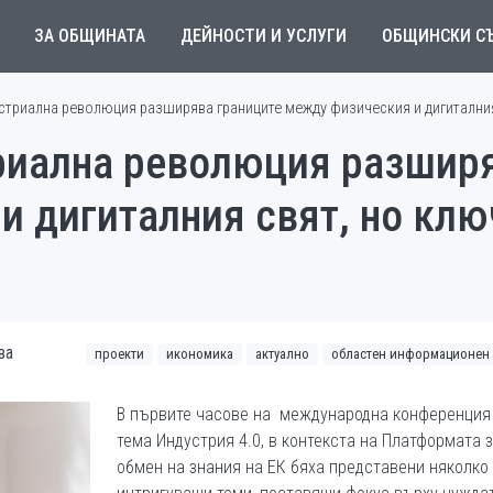
ЗА ОБЩИНАТА
ДЕЙНОСТИ И УСЛУГИ
ОБЩИНСКИ С
устриална революция разширява границите между физическия и дигитални
риална революция разширя
и дигиталния свят, но клю
ва
проекти
икономика
актуално
областен информационен 
В първите часове на международна конференция
тема Индустрия 4.0, в контекста на Платформата 
обмен на знания на ЕК бяха представени няколко