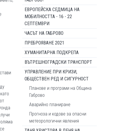
анието,
ЕВРОПЕЙСКА СЕДМИЦА НА
е
МОБИЛНОСТТА - 16 - 22
СЕПТЕМВРИ
ЧАСЪТ НА ГАБРОВО
ПРЕБРОЯВАНЕ 2021
ХУМАНИТАРНА ПОДКРЕПА
ВЪТРЕШНОГРАДСКИ ТРАНСПОРТ
УПРАВЛЕНИЕ ПРИ КРИЗИ,
дстави
ОБЩЕСТВЕН РЕД И СИГУРНОСТ
жду
Планове и програми на Община
 като
Габрово
от
Аварийно планиране
Фонда
Прогноза и кодове за опасни
случи
метеорологични явления
голяма
есе
ТАНЯ ХРИСТОВА В ДЕНЯ НА