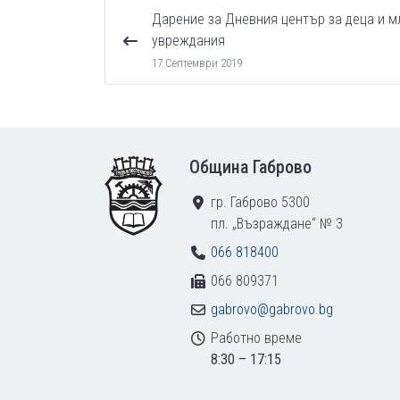
Дарение за Дневния център за деца и м
увреждания
17 Септември 2019
Footer
Община Габрово
гр. Габрово 5300
пл. „Възраждане“ № 3
066 818400
066 809371
gabrovo@gabrovo.bg
Работно време
8:30 – 17:15