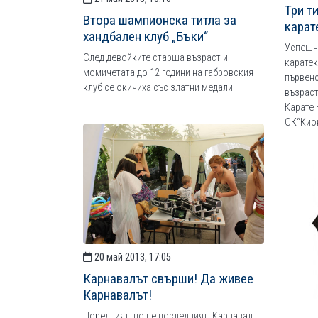
Три т
Втора шампионска титла за
карат
хандбален клуб „Бъки“
Успешно
След девойките старша възраст и
каратек
момичетата до 12 години на габровския
първенс
клуб се окичиха със златни медали
възраст
Карате
СК“Кио
20 май 2013, 17:05
Карнавалът свърши! Да живее
Карнавалът!
Поредният, но не последният, Карнавал