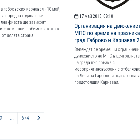
на габровския карнавал - 18 май,
та поредна година своя
17 май 2013, 08:10
лна фиеста ще завихрят
Организация на движениет
ите домашни любимци и техните
МПС по време на празника
 от цялата страна
град Габрово и Карнавал 2
Въвеждат се временни ограничени
движението на МПС в централната
на града във връзка с
мероприятиясвързани с отбелязв
на Деня на Гарбово и подготовката
предстоящия Карнавал.
Следваща страница
9
...
674