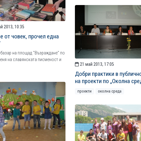
й 2013, 10:35
се от човек, прочел една
”
базар на площад "Възраждане" по
еня на славянската писменост и
21 май 2013, 17:05
Добри практики в публичн
на проекти по „Околна сре
проекти
околна среда