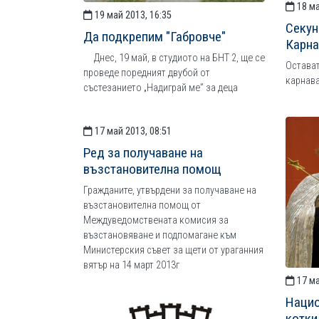
18 ма
19 май 2013, 16:35
Секун
Да подкрепим "Габровче"
Карна
Днес, 19 май, в студиото на БНТ 2, ще се
Остават
проведе поредният двубой от
карнава
състезанието „Надиграй ме” за деца
17 май 2013, 08:51
Ред за получаване на
възстановителна помощ
Гражданите, утвърдени за получаване на
възстановителна помощ от
Междуведомствената комисия за
възстановяване и подпомагане към
Министерския съвет за щети от ураганния
вятър на 14 март 2013г
17 ма
Нацио
котки