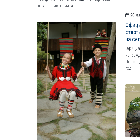
остана в историята
20 ма
Офици
старт
на се
Официал
изгражд
Поповци
год