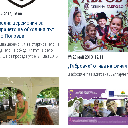
й 2013, 16:00
ална церемония за
ирането на обходния път
ло Поповци
на церемония за стартирането на
ането на обходния път на село
 ще се проведе утре, 21 май 2013
20 май 2013, 12:11
„Габровче” отива на финал
„Габровче”та надиграха „Българче”