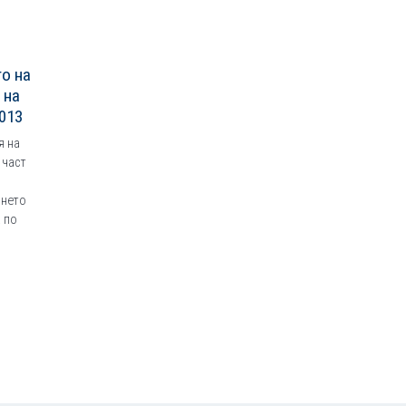
о на
 на
013
я на
 част
ането
 по