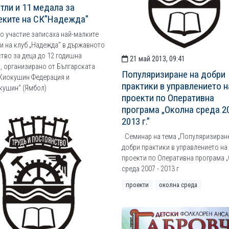
итли и 11 медала за
еките на СК"Надежда"
 участие записаха най-малките
и на клуб „Надежда“ в държавното
тво за деца до 12 годишна
21 май 2013, 09:41
, организирано от Българската
Популяризиране на добри
 Киокушин Федерация и
практики в управлението н
кушин“ (Ямбол)
проекти по Оперативна
програма „Околна среда 20
2013 г.”
Семинар на тема „Популяризиран
добри практики в управлението на
проекти по Оперативна програма 
среда 2007 - 2013 г
проекти
околна среда