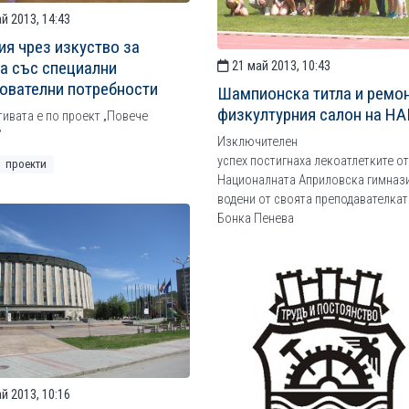
й 2013, 14:43
ия чрез изкуство за
а със специални
21 май 2013, 10:43
ователни потребности
Шампионска титла и ремон
физкултурния салон на НА
ивата е по проект „Повече
”
Изключителен
успех постигнаха лекоатлетките от
проекти
Националната Априловска гимнази
водени от своята преподавателкат
Бонка Пенева
й 2013, 10:16