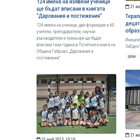
124 имена на изявени ученици
21 ма
ще бъдат вписани в книгата
"Дарования и постижения"
Терап
децат
124 имена на ученици, две формации и 60
образ
учители, преподаватели, научни
ръководители и треньори ще бъдат
Инициат
вписани тази година в Почетната книга на
ЗаЕдно
Община Габрово „Дарования и
деца
постижения”
21 ма
21 май 2013, 10:10