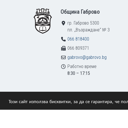
Footer
Община Габрово
гр. Габрово 5300
пл. „Възраждане“ № 3
066 818400
066 809371
gabrovo@gabrovo.bg
Работно време
8:30 – 17:15
Този сайт използва бисквитки, за да се гарантира, че 
© 2009–2026 Община Габрово. Всички права зап