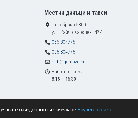
Местни данъци и такси
гр. Габрово 5300
ул. „Райчо Каролев“ № 4
066 804775
066 804776
mdt@gabrovo.bg
Работно време
8:15 – 16:30
получавате най-доброто изживяване
Научете повече
азени.