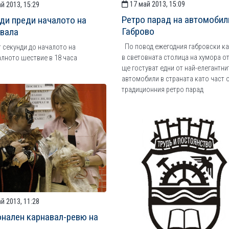
17 май 2013, 15:09
й 2013, 15:29
Ретро парад на автомобил
ди преди началото на
Габрово
вала
По повод ежегодния габровски ка
 секунди до началото на
в световната столица на хумора о
лното шествие в 18 часа
ще гостуват едни от най-елегантни
автомобили в страната като част 
традиционния ретро парад
й 2013, 11:28
нален карнавал-ревю на