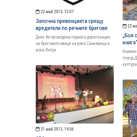
22 май 2013, 15:07
Започна превенцията срещу
22 ма
вредители по речните брегове
„Боя 
Днес бе проведена първата дератизация
книга
на бреговите ивици на река Синкевица и
река Янтра
Книжен 
повод Д
култура
21 май 2013, 14:56