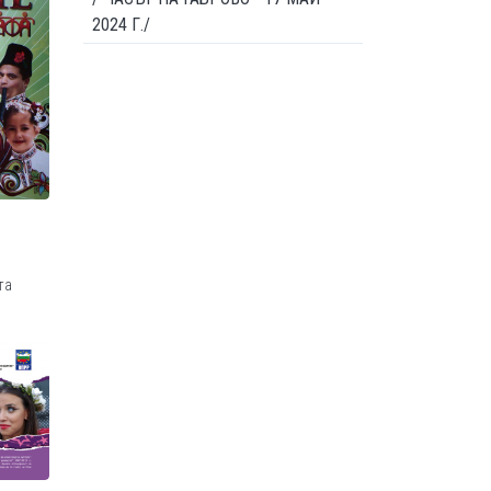
2024 Г./
та