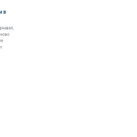
и в
рнавал,
тново
те
от