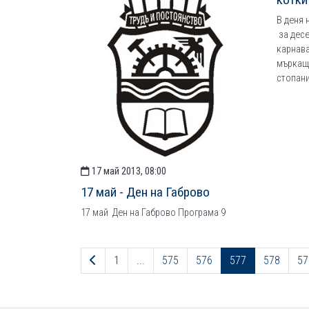
В деня 
за десе
карнава
мъркащ
стопани
17 май 2013, 08:00
17 май - Ден на Габрово
17 май Ден на Габрово Програма 9
Предходна страница
1
...
575
576
577
578
57