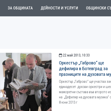
ЗА ОБЩИНАТА
ДЕЙНОСТИ И УСЛУГИ
ОБЩИНСКИ С
22 май 2013, 10:33
Оркестър „Габрово“ ще
дефилира в Ботевград за
празниците на духовата м
Оркестър „Габрово“ ще участва за
единадесет духови оркестри и ше
мажоретни състава във второто и
на „Дефилир на духовата музика“ о
8 юни 2013 г