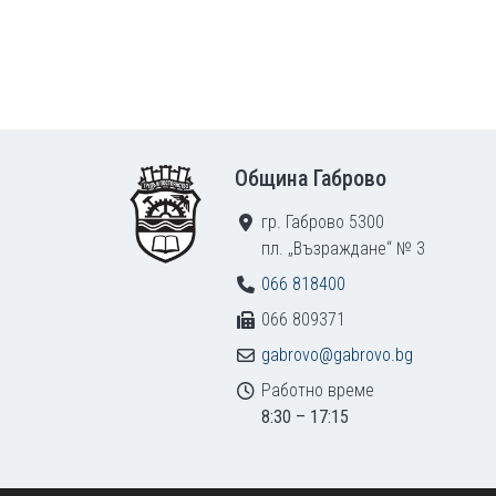
Footer
Община Габрово
гр. Габрово 5300
пл. „Възраждане“ № 3
066 818400
066 809371
gabrovo@gabrovo.bg
Работно време
8:30 – 17:15