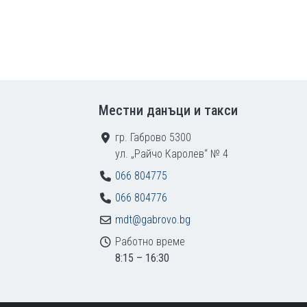
Местни данъци и такси
гр. Габрово 5300
ул. „Райчо Каролев“ № 4
066 804775
066 804776
mdt@gabrovo.bg
Работно време
8:15 – 16:30