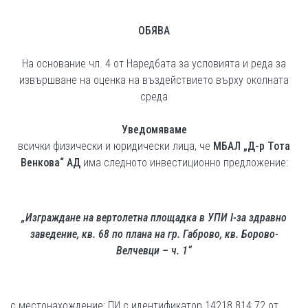
ОБЯВА
На основание чл. 4 от Наредбата за условията и реда за
извършване на оценка на въздействието върху околната
среда
Уведомяваме
всички физически и юридически лица, че
МБАЛ „Д-р Тота
Венкова“ АД
има следното инвестиционно предложение:
„Изграждане на вертолетна площадка в УПИ
I
-за здравно
заведение, кв. 68 по плана на гр. Габрово, кв. Борово-
Велчевци – ч. 1“
с местонахождение:
ПИ с идентификатор 14218.814.72 от