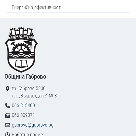
Енергийна ефективност
Footer
Община Габрово
гр. Габрово 5300
пл. „Възраждане“ № 3
066 818400
066 809371
gabrovo@gabrovo.bg
Работно време