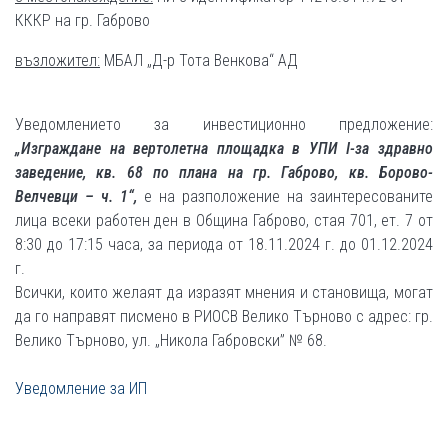
КККР на гр. Габрово
възложител:
МБАЛ „Д-р Тота Венкова“ АД
Уведомлението за инвестиционно предложение:
„Изграждане на вертолетна площадка в УПИ
I
-за здравно
заведение, кв. 68 по плана на гр. Габрово, кв. Борово-
Велчевци – ч. 1“
,
е на разположение на заинтересованите
лица всеки работен ден в Община Габрово, стая 701, ет. 7 от
8:30 до 17:15 часа, за периода от 18.11.2024 г. до 01.12.2024
г.
Всички, които желаят да изразят мнения и становища, могат
да го направят писмено в РИОСВ Велико Търново с адрес: гр.
Велико Търново, ул. „Никола Габровски” № 68.
Уведомление за ИП