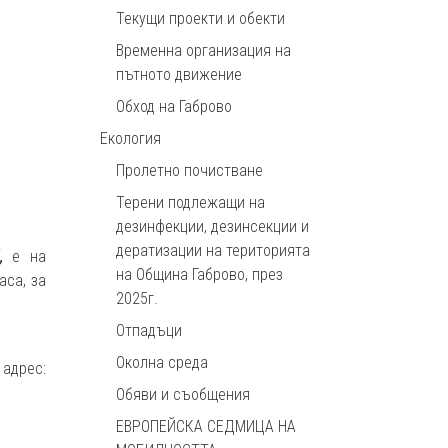
Текущи проекти и обекти
Временна организация на
пътното движение
Обход на Габрово
Екология
Пролетно почистване
Терени подлежащи на
дезинфекции, дезинсекции и
дератизации на територията
,
е на
на Община Габрово, през
аса, за
2025г.
Отпадъци
Околна среда
 адрес:
Обяви и съобщения
ЕВРОПЕЙСКА СЕДМИЦА НА