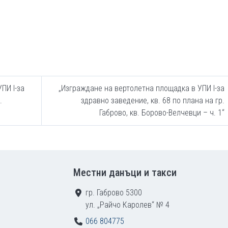
ПИ I-за
„Изграждане на вертолетна площадка в УПИ I-за
.
здравно заведение, кв. 68 по плана на гр.
Габрово, кв. Борово-Велчевци – ч. 1“
Местни данъци и такси
гр. Габрово 5300
ул. „Райчо Каролев“ № 4
066 804775