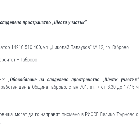
 споделено пространство „Шести участък“
тор 14218.510.400, ул. „Николай Палаузов“ № 12, гр. Габрово
ерситет – Габрово
ние:
„Обособяване на споделено пространство „Шести участък“
ботен ден в Община Габрово, стая 701, ет. 7 от 8:30 до 17:15 ч
новища, могат да го направят писмено в РИОСВ Велико Търново с
.