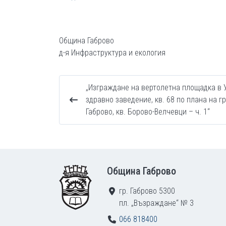
Община Габрово
д-я Инфраструктура и екология
„Изграждане на вертолетна площадка в У
здравно заведение, кв. 68 по плана на гр
Габрово, кв. Борово-Велчевци – ч. 1“
Footer
Община Габрово
гр. Габрово 5300
пл. „Възраждане“ № 3
066 818400