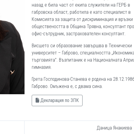
назад е била част от екипа служители на ГЕРБ в
габровска област, работила е като специалист в
Комисията за защита от дискриминация и връзки
обществеността в Община Трявна, консултант пр
офис-сътрудник, застрахователен консултант.
Висшето си образование завършва в Технически
университет – Габрово, специалността „Икономик
търговията”. Възпитаник е на Националната Апри
гимназия.
Грета Господинова-Станева е родена на 28.12.1986 
Габрово. Омъжена е, с двама сина.
Декларация по ЗПК
Даница Янакиева