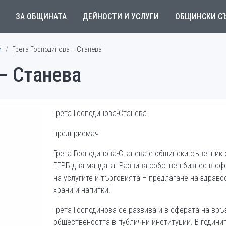
ЗА ОБЩИНАТА
ДЕЙНОСТИ И УСЛУГИ
ОБЩИНСКИ С
и
Грета Господинова – Станева
– Станева
Грета Господинова-Станева
предприемач
Грета Господинова-Станева е общински съветник 
ГЕРБ два мандата. Развива собствен бизнес в сф
на услугите и търговията – предлагане на здраво
храни и напитки.
Грета Господинова се развива и в сферата на връ
обществеността в публични институции. В години