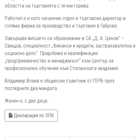
областта на търговията с течни горива.
Работил е и като началник отдел и търговски директор в
голяма фирма за производство и търговия в Габрово.
Завършва висшето си образование в СА „Д. А. Ценов“ –
Свищов, специалност „Финанси и кредити, застрахователна и
социално дело“. Придобива и квалификация
„предприемачество и мениджмънт“ към Център за
професионално обучение към Стопанската академия.
Владимир Влаев е общински съветник от ГЕРБ през
последните два мандата.
Женен е, с две деца.
Декларация по ЗПК