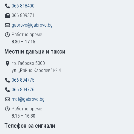
066 818400
066 809371
gabrovo@gabrovo.bg
Работно време
8:30 – 17:15
Местни данъци и такси
гр. Габрово 5300
ул. „Райчо Каролев“ № 4
066 804775
066 804776
mdt@gabrovo.bg
Работно време
8:15 – 16:30
Tелефон за сигнали