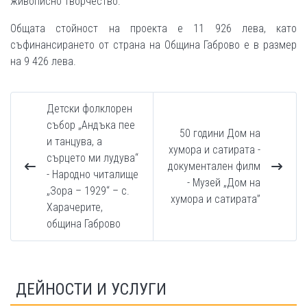
живописно творчество.
Общата стойност на проекта е 11 926 лева, като
съфинансирането от страна на Община Габрово е в размер
на 9 426 лева.
Детски фолклорен
събор „Андъка пее
50 години Дом на
и танцува, а
хумора и сатирата -
сърцето ми лудува“
документален филм
- Народно читалище
- Музей „Дом на
„Зора – 1929“ – с.
хумора и сатирата”
Харачерите,
община Габрово
ДЕЙНОСТИ И УСЛУГИ