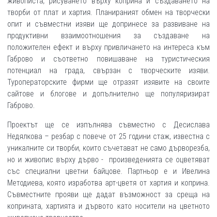
живописта, рисуването върху коприна и създаването на
творби от плат и хартия. Планираният обмен на творчески
опит и съвместни изяви ще допринесе за развиване на
продуктивни взаимоотношения за създаване на
положителен ефект и върху привличането на интереса към
Габрово и съответно повишаване на туристическия
потенциал на града, свързан с творческите изяви.
Туроператорските фирми ще отразят изявите на своите
сайтове и блогове и допълнително ще популяризират
Габрово.
Проектът ще се изпълнява съвместно с Десислава
Недялкова – резбар с повече от 25 години стаж, известна с
уникалните си творби, които съчетават не само дърворезба,
но и живопис върху дърво - произведенията се оцветяват
със специални цветни байцове. Партньор е и Ивелина
Методиева, която изработва арт-цветя от хартия и коприна.
Съвместните прояви ще дадат възможност за среща на
коприната, хартията и дървото като носители на цветното