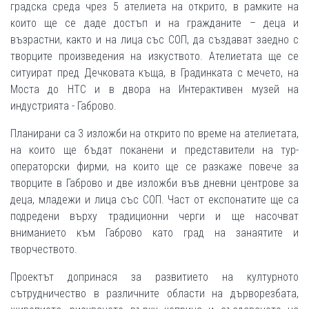
градска среда чрез 5 ателиета на открито, в рамките на
които ще се даде достъп и на гражданите – деца и
възрастни, както и на лица със СОП, да създават заедно с
творците произведения на изкуството. Ателиетата ще се
ситуират пред Дечковата къща, в Градинката с мечето, на
Моста до НТС и в двора на Интерактивен музей на
индустрията - Габрово.
Планирани са 3 изложби на открито по време на ателиетата,
на които ще бъдат поканени и представители на тур-
операторски фирми, на които ще се разкаже повече за
творците в Габрово и две изложби във дневни центрове за
деца, младежи и лица със СОП. Част от експонатите ще са
подредени върху традиционни черги и ще насочват
вниманието към Габрово като град на занаятите и
творчеството.
Проектът допринася за развитието на културното
сътрудничество в различните области на дърворезбата,