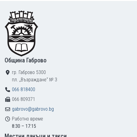
Footer
Община Габрово
гр. Габрово 5300
пл. „Възраждане“ № 3
066 818400
066 809371
gabrovo@gabrovo.bg
Работно време
8:30 – 17:15
Местни данъци и такси