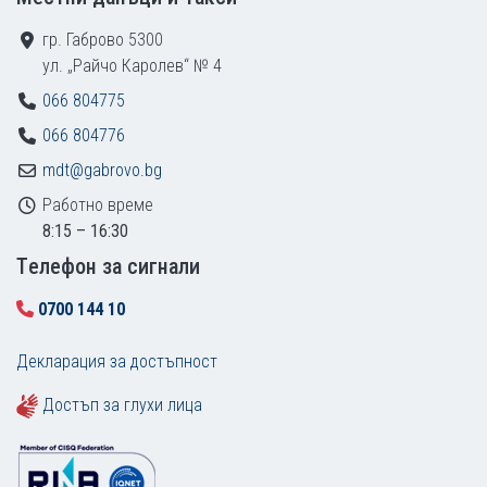
гр. Габрово 5300
ул. „Райчо Каролев“ № 4
066 804775
066 804776
mdt@gabrovo.bg
Работно време
8:15 – 16:30
Tелефон за сигнали
0700 144 10
Декларация за достъпност
Достъп за глухи лица