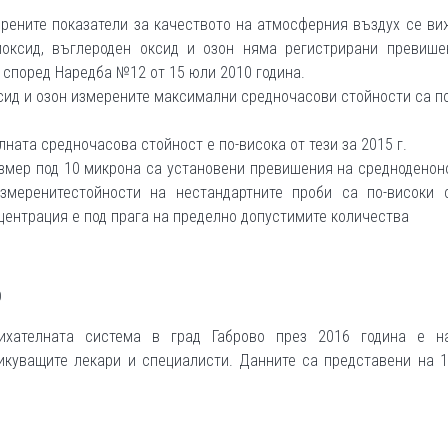
ерените показатели за качеството на атмосферния въздух се ви
иоксид, въглероден оксид и озон няма регистрирани превише
 според Наредба №12 от 15 юли 2010 година.
ксид и озон измерените максимални средночасови стойности са п
ната средночасова стойност е по-висока от тези за 2015 г.
азмер под 10 микрона са установени превишения на среднодено
измеренитестойности на нестандартните проби са по-високи 
центрация е под прага на пределно допустимите количества
О
ихателната система в град Габрово през 2016 година е н
икуващите лекари и специалисти. Данните са представени на 1