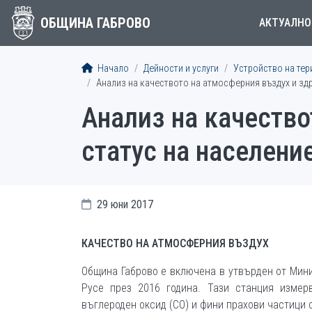
ОБЩИНА ГАБРОВО
АКТУАЛНО
Начало
Дейности и услуги
Устройство на тер
Анализ на качеството на атмосферния въздух и здр
Анализ на качество
статус на населени
29 юни 2017
КАЧЕСТВО НА АТМОСФЕРНИЯ ВЪЗДУХ
Община Габрово е включена в утвърден от Мини
Русе през 2016 година. Тази станция измерв
въглероден оксид (CO) и фини прахови частици 