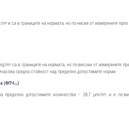
mᶟ и са в границите на нормата, но по-ниски от измерените през 
mg/mᶟ са в границите на нормата, но по-високи от измерените пр
емчасова средна стойност над пределно допустимите норми.
на
(ФПЧ₁₀
)
а пределно допустимите количества – 28,7 µm/mᶟ, и е по-ви