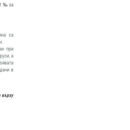
21 ‰ за
ина са
и.
зи при
руси, а
появата
ждани в
е върху