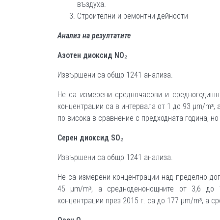
въздуха.
Строителни и ремонтни дейности
Анализ на резултатите
Азотен диоксид
NO₂
Извършени са общо 1241 анализа.
Не са измерени средночасови и средногодишн
концентрации са в интервала от 1 до 93 µm/mᶟ, 
по висока в сравнение с предходната година, н
Серен диоксид
SO₂
Извършени са общо 1241 анализа.
Не са измерени концентрации над пределно доп
45 µm/mᶟ, а средноденонощните от 3,6 до 
концентрации през 2015 г. са до 177 µm/mᶟ, а 