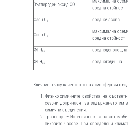
максимална осем
Въглероден оксид CO
средна стойност
Озон O₃
средночасова
максимална осем
Озон O₃
средна стойност
ФПЧ₁₀
средноденонощна
ФПЧ₁₀
средногодишна
Влияние върху качеството на атмосферния възд
Физико-химичните свойства на съответн
сезони допринасят за задържането им в
химични съединения.
Транспорт – Интензивността на автомоби
пиковите часове. При определени клима