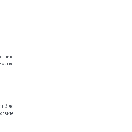
совите
 –малко
от 3 до
совите