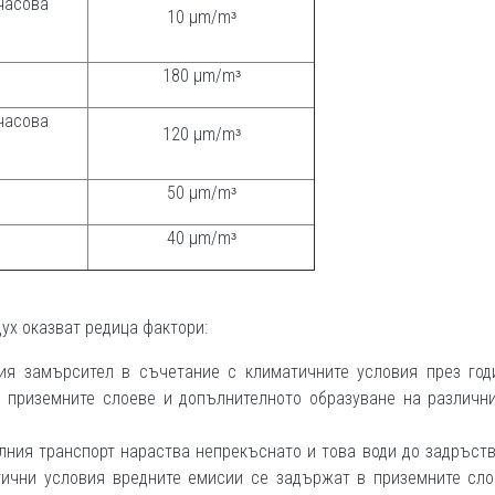
часова
10 µm/mᶟ
180 µm/mᶟ
часова
120 µm/mᶟ
50 µm/mᶟ
40 µm/mᶟ
ух оказват редица фактори:
ия замърсител в съчетание с климатичните условия през год
 приземните слоеве и допълнителното образуване на различни
лния транспорт нараства непрекъснато и това води до задръст
тични условия вредните емисии се задържат в приземните сло