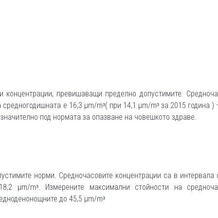
и концентрации, превишаващи пределно допустимите. Средноча
а средногодишната е 16,3 µm/mᶟ( при 14,1 µm/mᶟ за 2015 година )
о значително под нормата за опазване на човешкото здраве.
устимите норми. Средночасовите концентрации са в интервала 
18,2 µm/mᶟ. Измерените максимални стойности на средноча
средноденонощните до 45,5 µm/mᶟ