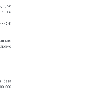
жда, че
ния на
о-ниски
нощните
спрямо
а база
00 000