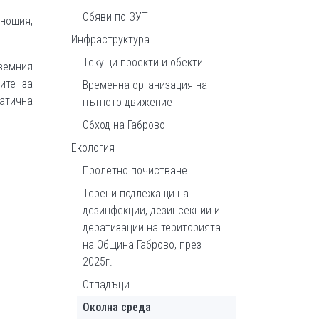
Обяви по ЗУТ
нощия,
Инфраструктура
Текущи проекти и обекти
иземния
ите за
Временна организация на
атична
пътното движение
Обход на Габрово
Екология
Пролетно почистване
Терени подлежащи на
дезинфекции, дезинсекции и
дератизации на територията
на Община Габрово, през
2025г.
Отпадъци
Околна среда