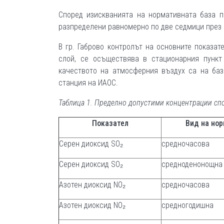
Според изискванията на нормативната база п
разпределени равномерно по две седмици през 
В гр. Габрово контролът на основните показа
слой, се осъществява в стационарния пункт
качеството на атмосферния въздух са на баз
станция на ИАОС.
Таблица 1. Пределно допустими концентрации сп
Показател
Вид на но
Серен диоксид SO₂
средночасова
Серен диоксид SO₂
средноденонощна
Азотен диоксид NO₂
средночасова
Азотен диоксид NO₂
средногодишна