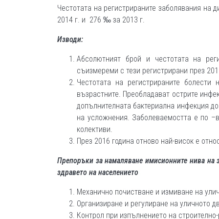
Честотата на регистрираните заболявания на д
2014 г. и 276 ‰ за 2013 г.
Изводи:
Абсолютният брой и честотата на рег
съизмереми с тези регистрирани през 2015
Честотата на регистрираните болести 
възрастните. Преобладават острите инфекц
допълнителната бактериална инфекция до
на усложнения. Заболеваемостта е по –в
колективи.
През 2016 година отново най-висок е отно
Препоръки за намаляване имисионните нива на з
здравето на населението
Механично почистване и измиване на ули
Организиране и регулиране на уличното д
Контрол при изпълнението на строително-