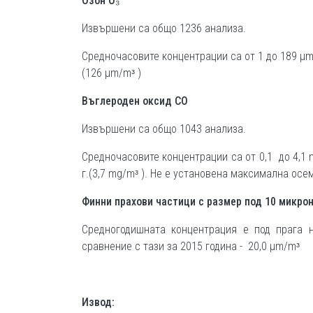
Озон
O₃
Извършени са общо 1236 анализа.
Средночасовите концентрации са от 1 до 189 µm/
(126 µm/mᶟ )
Въглероден оксид
CO
Извършени са общо 1043 анализа.
Средночасовите концентрации са от 0,1 до 4,1 
г.(3,7 mg/mᶟ ). Не е установена максимална ос
Финни прахови частици с размер под 10 микро
Средногодишната концентрация е под прага н
сравнение с тази за 2015 година - 20,0 µm/mᶟ
Извод: