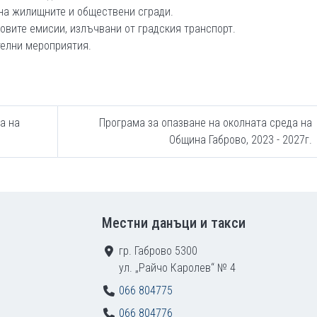
на жилищните и обществени сгради.
овите емисии, излъчвани от градския транспорт.
телни мероприятия.
а на
Програма за опазване на околната среда на
Община Габрово, 2023 - 2027г.
Местни данъци и такси
гр. Габрово 5300
ул. „Райчо Каролев“ № 4
066 804775
066 804776