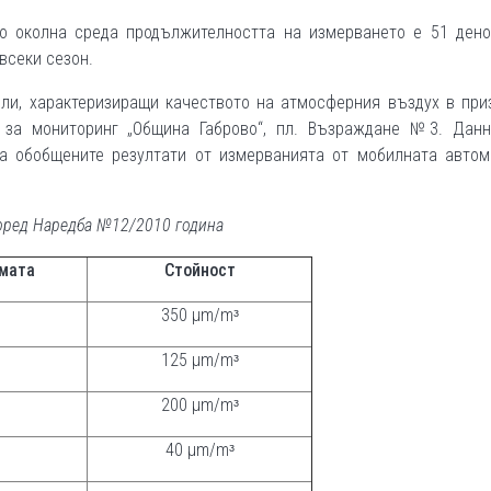
о околна среда продължителността на измерването е 51 дено
всеки сезон.
тели, характеризиращи качеството на атмосферния въздух в пр
 за мониторинг „Община Габрово“, пл. Възраждане №3. Данн
а обобщените резултати от измерванията от мобилната автом
оред Наредба №12/2010 година
рмата
Стойност
350 µm/mᶟ
125 µm/mᶟ
200 µm/mᶟ
40 µm/mᶟ