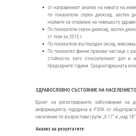
от направеният анализ на нивата на изм
по показатели серен диоксид, азотен д
нормите за опазване на човешкото здраве
По показатели серен диоксид, азотен дио
от тези за 2015 г.
По показатели въглероден оксид, максимал
По показател финни прахови частици с р
стойности, като относителният дял и 
предходните години. Средногодишната кон
ЗДРАВОСЛОВНО СЪСТОЯНИЕ НА НАСЕЛЕНИЕТ
Броят на регистрираните заболявания на д
информацията, подадена в РЗОК от общопракт
население по възрастови групи „0-17“ и „над 18“
Анализ на резултатите: