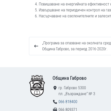
Повишаване на енергийната ефективност 
Извършване на периодичен контрол на газ
Насърчаване на озеленителните и залеси
„Програма за опазване на околната сред
Община Габрово, за период 2016-2020г.
Footer
Община Габрово
гр. Габрово 5300
пл. „Възраждане“ № 3
066 818400
066 809371