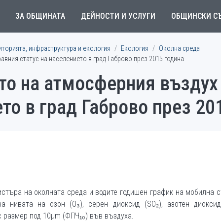
ЗА ОБЩИНАТА
ДЕЙНОСТИ И УСЛУГИ
ОБЩИНСКИ С
иторията, инфраструктура и екология
Екология
Околна среда
авния статус на населението в град Габрово през 2015 година
то на атмосферния въздух
ето в град Габрово през 20
стъра на околната среда и водите годишен график на мобилна 
а нивата на озон (O₃), серен диоксид (SO₂), азотен диоксид 
с размер под 10µm (ФПЧ₁₀) във въздуха.