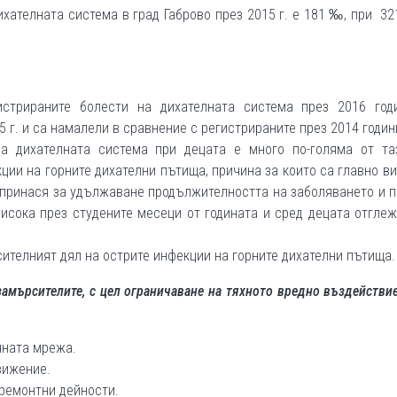
ихателната система в град Габрово през 2015 г. е 181 ‰, при 3
истрираните болести на дихателната система през 2016 год
 г. и са намалели в сравнение с регистрираните през 2014 годин
на дихателната система при децата е много по-голяма от та
ии на горните дихателни пътища, причина за които са главно ви
принася за удължаване продължителността на заболяването и 
исока през студените месеци от годината и сред децата отгле
сителният дял на острите инфекции на горните дихателни пътища.
амърсителите, с цел ограничаване на тяхното вредно въздействи
чната мрежа.
вижение.
ремонтни дейности.